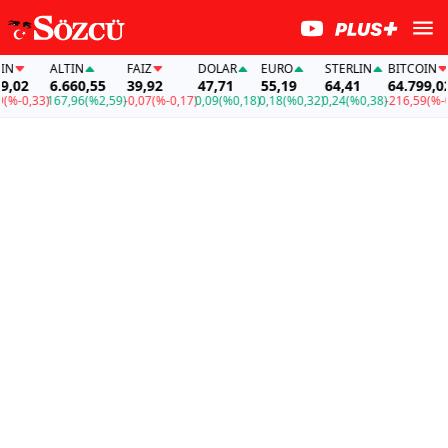
N
ALTIN
FAİZ
DOLAR
EURO
STERLIN
BITCOIN
,02
6.660,55
39,92
47,71
55,19
64,41
64.799,02
%-0,33)
167,96
(%2,59)
-0,07
(%-0,17)
0,09
(%0,18)
0,18
(%0,32)
0,24
(%0,38)
-216,59
(%-0,