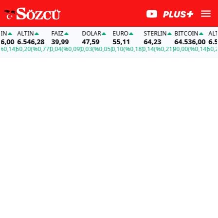
ALTIN
FAİZ
DOLAR
EURO
STERLIN
BITCOIN
ALTIN
00
6.546,28
39,99
47,59
55,11
64,23
64.536,00
6.546
,14)
50,20
(%0,77)
0,04
(%0,09)
0,03
(%0,05)
0,10
(%0,18)
0,14
(%0,21)
90,00
(%0,14)
50,20
(