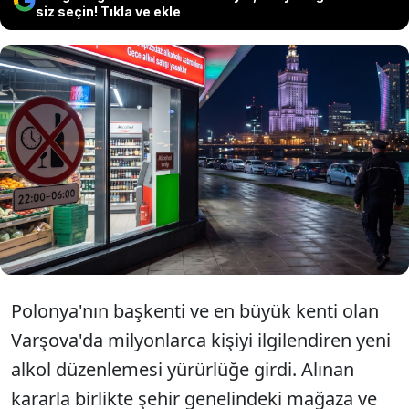
siz seçin! Tıkla ve ekle
Polonya'nın başkenti Varşova'da
mağaza ve akaryakıt istasyonlarında
gece saatlerinde alkol satışı
yasaklandı.
Polonya'nın başkenti ve en büyük kenti olan
Varşova'da milyonlarca kişiyi ilgilendiren yeni
alkol düzenlemesi yürürlüğe girdi. Alınan
kararla birlikte şehir genelindeki mağaza ve