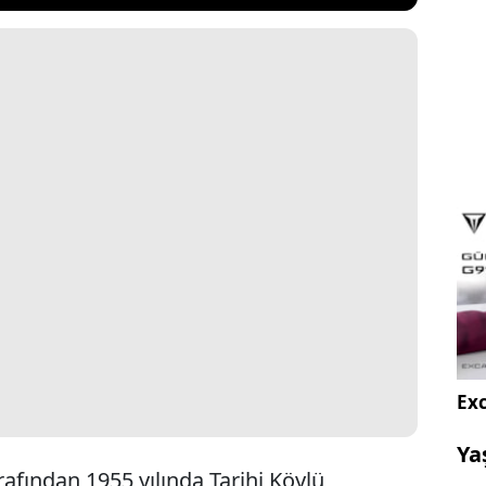
Exc
Ya
fından 1955 yılında Tarihi Köylü