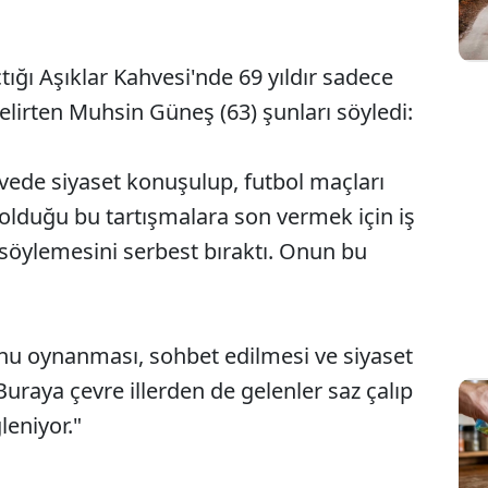
ığı Aşıklar Kahvesi'nde 69 yıldır sadece
belirten Muhsin Güneş (63) şunları söyledi:
vede siyaset konuşulup, futbol maçları
z olduğu bu tartışmalara son vermek için iş
 söylemesini serbest bıraktı. Onun bu
nu oynanması, sohbet edilmesi ve siyaset
uraya çevre illerden de gelenler saz çalıp
leniyor."