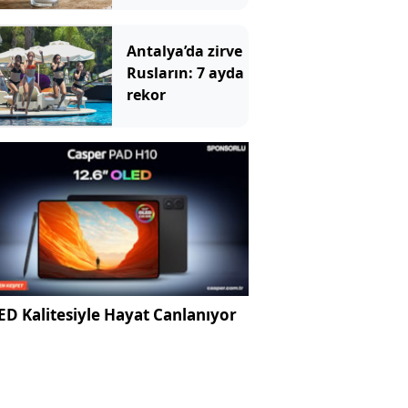
hanımları bile
deniyor
Antalya’da zirve
Rusların: 7 ayda
rekor
D Kalitesiyle Hayat Canlanıyor