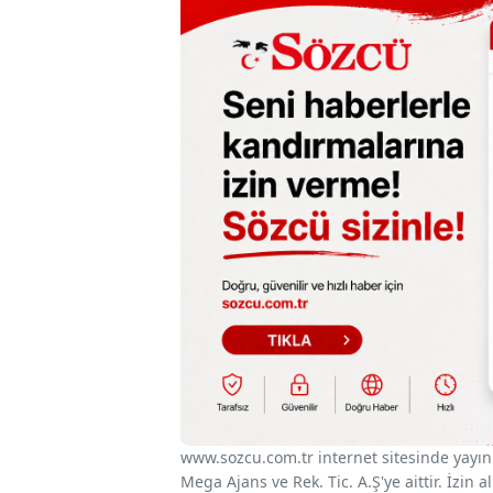
www.sozcu.com.tr internet sitesinde yayınla
Mega Ajans ve Rek. Tic. A.Ş'ye aittir. İzin