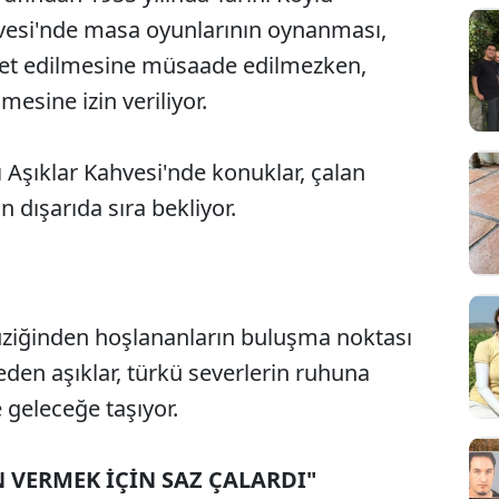
hvesi'nde masa oyunlarının oynanması,
bet edilmesine müsaade edilmezken,
esine izin veriliyor.
ı Aşıklar Kahvesi'nde konuklar, çalan
n dışarıda sıra bekliyor.
üziğinden hoşlananların buluşma noktası
Sesi Aç
eden aşıklar, türkü severlerin ruhuna
 geleceğe taşıyor.
VERMEK İÇİN SAZ ÇALARDI"