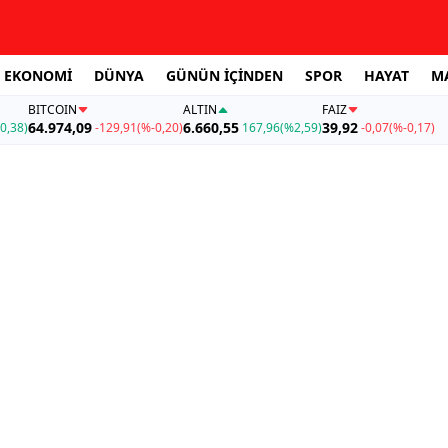
EKONOMİ
DÜNYA
GÜNÜN İÇİNDEN
SPOR
HAYAT
M
BITCOIN
ALTIN
FAİZ
64.974,09
6.660,55
39,92
0,38)
-129,91
(%-0,20)
167,96
(%2,59)
-0,07
(%-0,17)