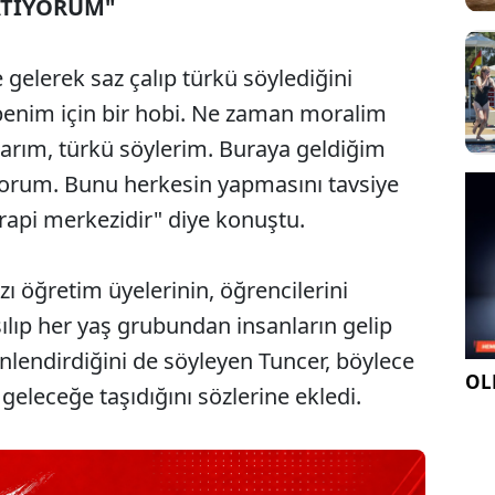
ATIYORUM"
 gelerek saz çalıp türkü söylediğini
benim için bir hobi. Ne zaman moralim
larım, türkü söylerim. Buraya geldiğim
yorum. Bunu herkesin yapmasını tavsiye
rapi merkezidir" diye konuştu.
zı öğretim üyelerinin, öğrencilerini
sılıp her yaş grubundan insanların gelip
nlendirdiğini de söyleyen Tuncer, böylece
OLE
geleceğe taşıdığını sözlerine ekledi.