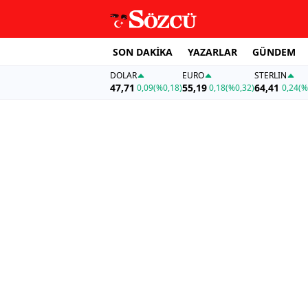
SON DAKİKA
YAZARLAR
GÜNDEM
DOLAR
EURO
STERLIN
47,71
55,19
64,41
0,09
(%0,18)
0,18
(%0,32)
0,24
(%