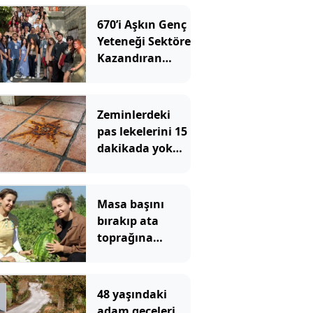
670’i Aşkın Genç
Yeteneği Sektöre
Kazandıran
UniChallenge+
12. Dönemini
Tamamladı
Zeminlerdeki
pas lekelerini 15
dakikada yok
ediyor:
Mutfaktaki 2
malzeme yeterli
Masa başını
bırakıp ata
toprağına
döndüler:
Üniversiteli iki
kardeş şimdi
48 yaşındaki
herkese ilham
adam geceleri