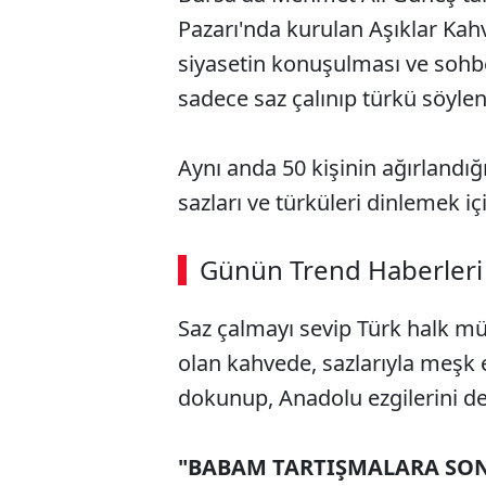
Pazarı'nda kurulan Aşıklar Ka
siyasetin konuşulması ve soh
sadece saz çalınıp türkü söylenm
Aynı anda 50 kişinin ağırlandığ
sazları ve türküleri dinlemek içi
ABERİ OKU
➜
Günün Trend Haberleri
00:02
/ 08:43
Saz çalmayı sevip Türk halk m
olan kahvede, sazlarıyla meşk 
dokunup, Anadolu ezgilerini de
"BABAM TARTIŞMALARA SON 