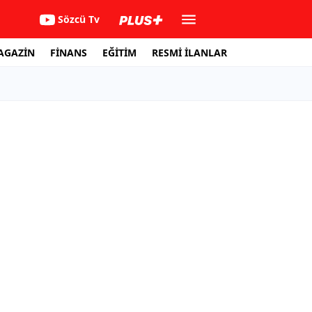
Sözcü Tv
AGAZİN
FİNANS
EĞİTİM
RESMİ İLANLAR