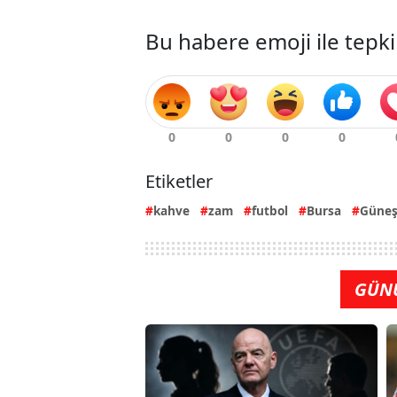
Bu habere emoji ile tepki
Etiketler
kahve
zam
futbol
Bursa
Güne
GÜN