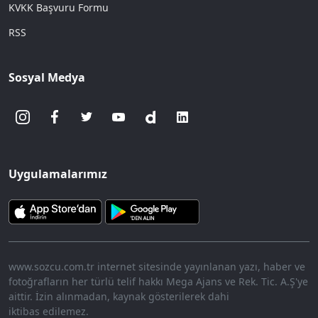
KVKK Başvuru Formu
RSS
Sosyal Medya
Uygulamalarımız
www.sozcu.com.tr internet sitesinde yayınlanan yazı, haber ve
fotoğrafların her türlü telif hakkı Mega Ajans ve Rek. Tic. A.Ş'ye
aittir. İzin alınmadan, kaynak gösterilerek dahi
iktibas edilemez.