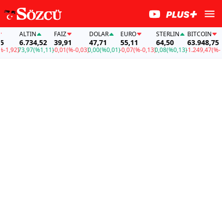
ALTIN
FAİZ
DOLAR
EURO
STERLIN
BITCOIN
6.734,52
39,91
47,71
55,11
64,50
63.948,75
1,92)
73,97
(%1,11)
-0,01
(%-0,03)
0,00
(%0,01)
-0,07
(%-0,13)
0,08
(%0,13)
-1.249,47
(%-1,