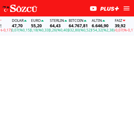
DOLAR
EURO
STERLIN
BITCOIN
ALTIN
FAİZ
D
47,70
55,20
64,43
64.767,81
6.646,90
39,92
4
,17)
0,07
(%0,15)
0,18
(%0,33)
0,26
(%0,40)
332,80
(%0,52)
154,32
(%2,38)
-0,07
(%-0,17)
0,