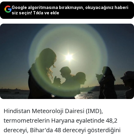
Google algoritmasına bırakmayın, okuyacağınız haberi
siz seçin! Tıkla ve ekle
Hindistan'da yüksek hava sıcaklığına bağlı
nedenlerle 40 kişi hayatını kaybetti. Bin
300'den fazla kişi de sıcak çarpması
nedeniyle hastanelere başvurdu.
Hindistan Meteoroloji Dairesi (IMD),
termometrelerin Haryana eyaletinde 48,2
dereceyi, Bihar'da 48 dereceyi gösterdiğini