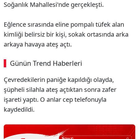
Soğanlık Mahallesi'nde gerçekleşti.
Eğlence sırasında eline pompalı tüfek alan
kimliği belirsiz bir kişi, sokak ortasında arka
arkaya havaya ateş açtı.
Günün Trend Haberleri
00:02
/ 08:43
Çevredekilerin paniğe kapıldığı olayda,
Sesi Aç
şüpheli silahla ateş açtıktan sonra zafer
işareti yaptı. O anlar cep telefonuyla
kaydedildi.