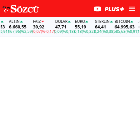
ALTIN
FAİZ
DOLAR
EURO
STERLIN
BITCOIN
ALT
6.660,55
39,92
47,71
55,19
64,41
64.995,63
6.6
1)
167,96
(%2,59)
-0,07
(%-0,17)
0,09
(%0,18)
0,18
(%0,32)
0,24
(%0,38)
585,63
(%0,91)
167,