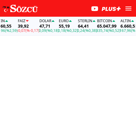
FAİZ
DOLAR
EURO
STERLIN
BITCOIN
ALTIN
55
39,92
47,71
55,19
64,41
65.047,99
6.660,55
2,59)
-0,07
(%-0,17)
0,09
(%0,18)
0,18
(%0,32)
0,24
(%0,38)
335,74
(%0,52)
167,96
(%2,59)
-