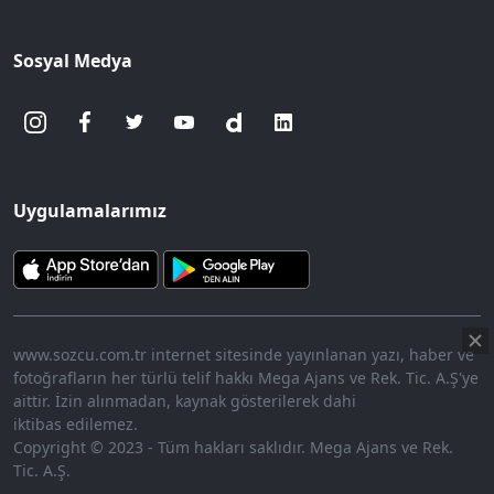
Sosyal Medya
Uygulamalarımız
www.sozcu.com.tr internet sitesinde yayınlanan yazı, haber ve
fotoğrafların her türlü telif hakkı Mega Ajans ve Rek. Tic. A.Ş'ye
aittir. İzin alınmadan, kaynak gösterilerek dahi
iktibas edilemez.
Copyright © 2023 - Tüm hakları saklıdır. Mega Ajans ve Rek.
Tic. A.Ş.
360p
Loaded
:
Sesi
9.31%
Aç