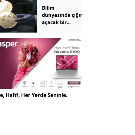
Bilim
dünyasında çığır
açacak bir
gelişme: Yapay
zeka virüs üretti
e, Hafif, Her Yerde Seninle.