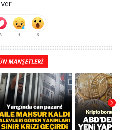
 ver
ÜN MANŞETLERİ