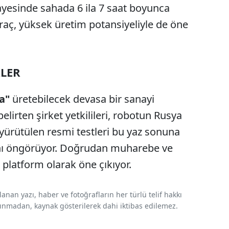
ayesinde sahada 6 ila 7 saat boyunca
araç, yüksek üretim potansiyeliyle de öne
KLER
şa"
üretebilecek devasa bir sanayi
elirten şirket yetkilileri, robotun Rusya
yürütülen resmi testleri bu yaz sonuna
nı öngörüyor. Doğrudan muharebe ve
r platform olarak öne çıkıyor.
nan yazı, haber ve fotoğrafların her türlü telif hakkı
 alınmadan, kaynak gösterilerek dahi iktibas edilemez.