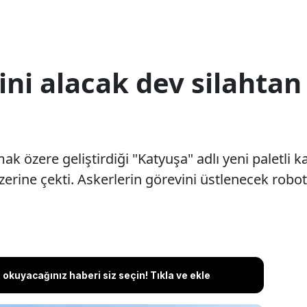
ini alacak dev silahtan
ak özere geliştirdiği "Katyuşa" adlı yeni paletli
üzerine çekti. Askerlerin görevini üstlenecek robo
okuyacağınız haberi siz seçin! Tıkla ve ekle