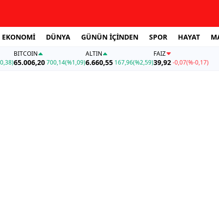
EKONOMİ
DÜNYA
GÜNÜN İÇİNDEN
SPOR
HAYAT
M
BITCOIN
ALTIN
FAİZ
65.006,20
6.660,55
39,92
0,38)
700,14
(%1,09)
167,96
(%2,59)
-0,07
(%-0,17)