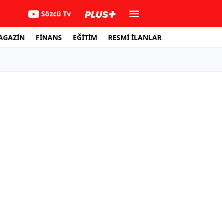
Sözcü Tv
AGAZİN
FİNANS
EĞİTİM
RESMİ İLANLAR