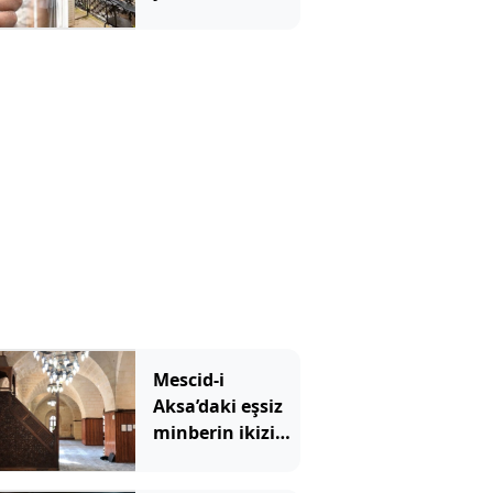
kullanmaya
başladı: Evleri 7
derece birden
serinliyor
Mescid-i
Aksa’daki eşsiz
minberin ikizi
tehlikede