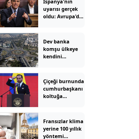
İspanya'nın
uyarısı gerçek
oldu: Avrupa'da
çatlamalar
başladı
Dev banka
komşu ülkeye
kendini
geliştirsin diye
milyonlarca
dolar para verdi
Çiçeği burnunda
cumhurbaşkanı
koltuğa
oturmadan
ülkenin
başkentini
Fransızlar klima
gözden çıkardı
yerine 100 yıllık
yöntemi