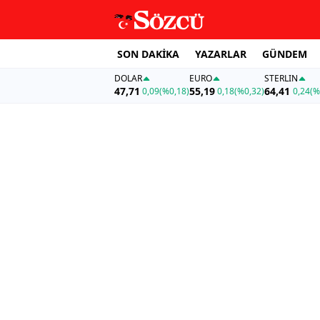
SON DAKİKA
YAZARLAR
GÜNDEM
DOLAR
EURO
STERLIN
47,71
55,19
64,41
0,09
(%0,18)
0,18
(%0,32)
0,24
(%