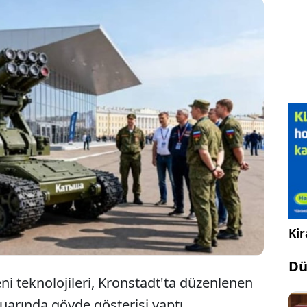
k görevlerde kullanmak özere geliştirdiği "Katyuşa"
aletli kara robotu düzenlenen uluslararası fuarda
üzerine çekti. Askerlerin görevini üstlenecek
da bin tane üretecekler.
Kir
Dü
i teknolojileri, Kronstadt'ta düzenlenen
uarında gövde gösterisi yaptı.