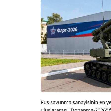
Rusya kriti
adlı yeni p
dikkatleri 
robottan ay
Rus savunma sanayisinin en yen
uluslararası "Donanma-2026" f