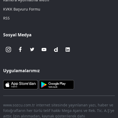
KVKK Başvuru Formu
RSS
Sosyal Medya
Uygulamalarımız
www.sozcu.com.tr internet sitesinde yayınlanan yazı, haber ve
fotoğrafların her türlü telif hakkı Mega Ajans ve Rek. Tic. A.Ş'ye
aittir. İzin alınmadan, kaynak gösterilerek dahi