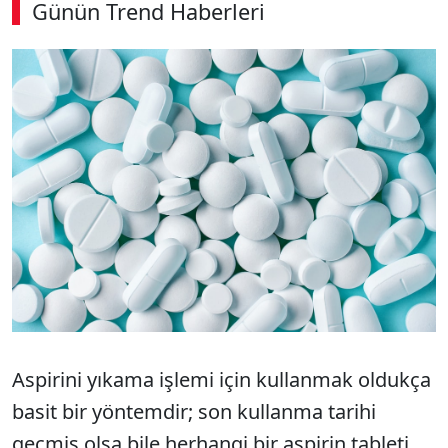
Günün Trend Haberleri
00:02
/ 09:15
Sesi Aç
Aspirini yıkama işlemi için kullanmak oldukça
basit bir yöntemdir; son kullanma tarihi
geçmiş olsa bile herhangi bir aspirin tableti