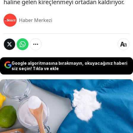
haline gelen kireçlenmeyi ortadan kaldırıyor.
Haber Merkezi
Google algoritmasına bırakmayın, okuyacağınız haberi
siz seçin! Tıkla ve ekle
Aspirin, sadece tedavi amaçlı kullanılan bir ilaç
olmanın ötesinde, ev işlerinde de etkili bir
yardımcıdır. Hem ucuz hem de çok yönlü olan bu
farmasötik madde, farklı alanlarda pratik
çözümler sunarak evde işlerinizi kolaylaştırabilir.
Çamaşır makinenin deterjan bölümüne