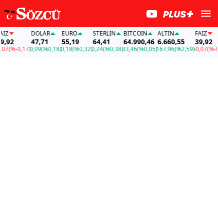
DOLAR
EURO
STERLIN
BITCOIN
ALTIN
FAİZ
92
47,71
55,19
64,41
64.990,46
6.660,55
39,92
(%-0,17)
0,09
(%0,18)
0,18
(%0,32)
0,24
(%0,38)
33,46
(%0,05)
167,96
(%2,59)
-0,07
(%-0,17