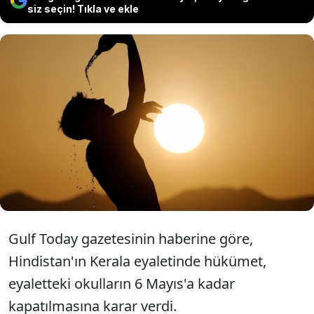
siz seçin! Tıkla ve ekle
Güney ve Güney Doğu Asya'daki
birçok ülkede aşırı sıcaklar, okulların
geçici bir süre kapanmasına neden
oldu.
Gulf Today gazetesinin haberine göre,
Hindistan'ın Kerala eyaletinde hükümet,
eyaletteki okulların 6 Mayıs'a kadar
kapatılmasına karar verdi.