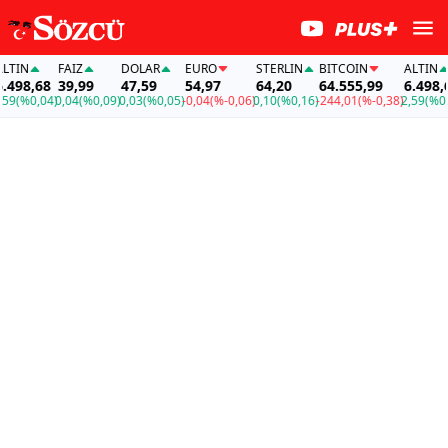
IN
FAİZ
DOLAR
EURO
STERLIN
BITCOIN
ALTIN
98,68
39,99
47,59
54,97
64,20
64.555,99
6.498,68
(%0,04)
0,04
(%0,09)
0,03
(%0,05)
-0,04
(%-0,06)
0,10
(%0,16)
-244,01
(%-0,38)
2,59
(%0,04)