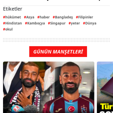
Etiketler
hükümet
Asya
haber
Bangladeş
Filipinler
Hindistan
Kamboçya
Singapur
yeter
Dünya
okul
GÜNÜN MANŞETLERİ