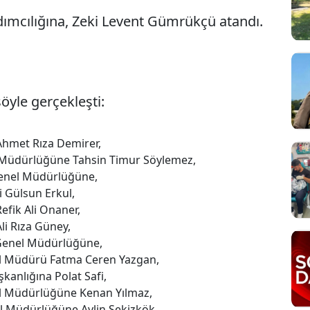
dımcılığına, Zeki Levent Gümrükçü atandı.
yle gerçekleşti:
 Ahmet Rıza Demirer,
 Müdürlüğüne Tahsin Timur Söylemez,
 Genel Müdürlüğüne,
i Gülsun Erkul,
Refik Ali Onaner,
Ali Rıza Güney,
i Genel Müdürlüğüne,
nel Müdürü Fatma Ceren Yazgan,
kanlığına Polat Safi,
nel Müdürlüğüne Kenan Yılmaz,
l Müdürlüğüne Aylin Sekizkök.