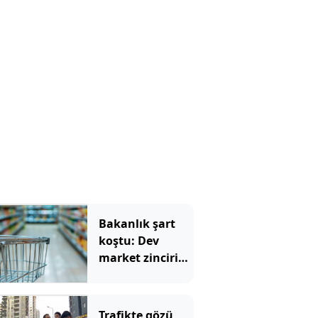
araya gelecek
Bakanlık şart
koştu: Dev
market zinciri
onlarca şubesini
devredecek
Trafikte gözü