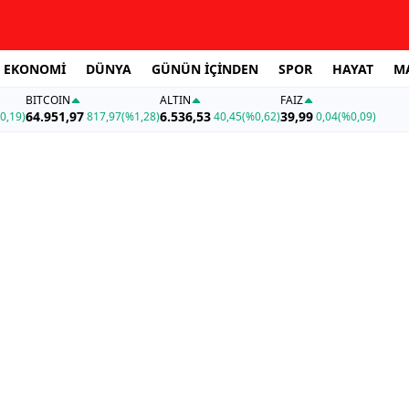
EKONOMİ
DÜNYA
GÜNÜN İÇİNDEN
SPOR
HAYAT
M
BITCOIN
ALTIN
FAİZ
64.951,97
6.536,53
39,99
0,19)
817,97
(%1,28)
40,45
(%0,62)
0,04
(%0,09)