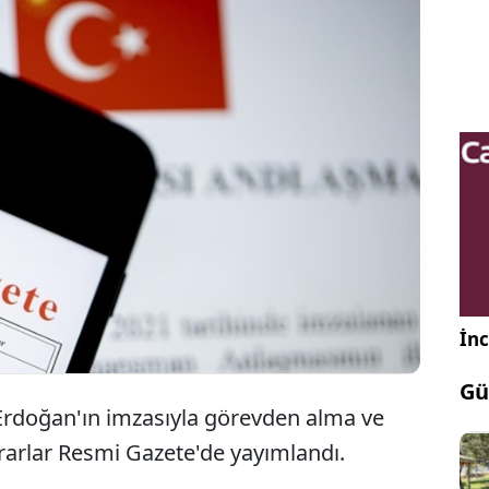
Son dakika haberi... Görevden alma ve atama
kararları Erdoğan'ın imzasıyla Resmi Gazete'de
yayımlandı.
İnc
Gü
rdoğan'ın imzasıyla görevden alma ve
ararlar Resmi Gazete'de yayımlandı.