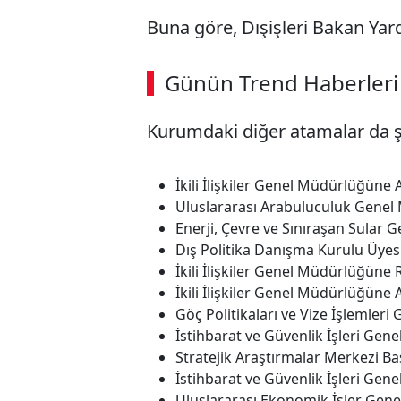
Buna göre, Dışişleri Bakan Yar
ABERİ OKU
➜
Günün Trend Haberleri
Kurumdaki diğer atamalar da şö
SÖZCÜ SON DAKİKA
İkili İlişkiler Genel Müdürlüğüne
Uluslararası Arabuluculuk Genel
Enerji, Çevre ve Sınıraşan Sular
Dış Politika Danışma Kurulu Üyes
İkili İlişkiler Genel Müdürlüğüne 
İkili İlişkiler Genel Müdürlüğüne 
Göç Politikaları ve Vize İşlemler
İstihbarat ve Güvenlik İşleri Ge
Stratejik Araştırmalar Merkezi Baş
İstihbarat ve Güvenlik İşleri Ge
Uluslararası Ekonomik İşler Gene