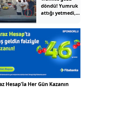
döndü! Yumruk
attığı yetmedi,
bir de üstüne
testereyle
kovaladı
az Hesap’la Her Gün Kazanın