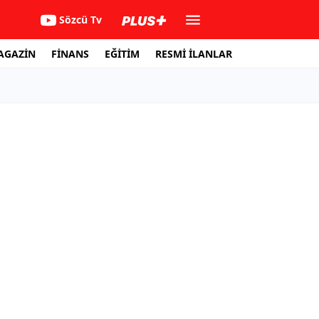
Sözcü Tv
AGAZİN
FİNANS
EĞİTİM
RESMİ İLANLAR