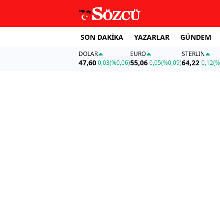
SON DAKİKA
YAZARLAR
GÜNDEM
DOLAR
EURO
STERLIN
47,60
55,06
64,22
0,03
(%0,06)
0,05
(%0,09)
0,12
(%