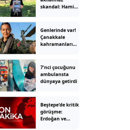
skandal: Hamile
kadına yanlış
teşhis kâbusu
Genlerinde var!
Çanakkale
kahramanlarından
birinin torunu
çıktı
7'nci çocuğunu
ambulansta
dünyaya getirdi
Beştepe'de kritik
görüşme:
Erdoğan ve
Bahçeli bir