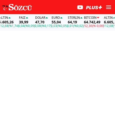
TIN
FAİZ
DOLAR
EURO
STERLIN
BITCOIN
ALTIN
605,26
39,99
47,70
55,04
64,19
64.742,49
6.605,26
,68
(%1,74)
0,04
(%0,09)
0,08
(%0,17)
0,03
(%0,05)
0,01
(%0,02)
-52,36
(%-0,08)
112,68
(%1,