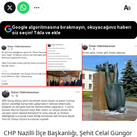
Google algoritmasına bırakmayın, okuyacağınız haberi
siz seçin! Tıkla ve ekle
CHP Nazilli İlçe Başkanlığı, Şehit Celal Güngör
İlkokulu Müdürü Özkan Yıldırım Karaman
hakkında sosyal medya paylaşımlarında
Atatürk ve Cumhuriyet ilkelerine hakaret ettiği
gerekçesiyle suç duyurusunda bulundu.
CHP Nazilli İlçe Başkanlığı, Şehit Celal Güngör