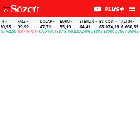
FAİZ
DOLAR
EURO
STERLIN
BITCOIN
ALTIN
F
55
39,92
47,71
55,19
64,41
65.074,18
6.660,55
3
2,59)
-0,07
(%-0,17)
0,09
(%0,18)
0,18
(%0,32)
0,24
(%0,38)
46,83
(%0,07)
167,96
(%2,59)
-0