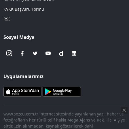
KVKK Başvuru Formu
RSS
Sosyal Medya
Uygulamalarımız
www.sozcu.com.tr internet sitesinde yayınlanan yazı, haber ve
fotoğrafların her türlü telif hakkı Mega Ajans ve Rek. Tic. A.Ş'ye
aittir. İzin alınmadan, kaynak gösterilerek dahi