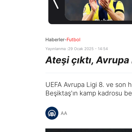
gelişme! Transfer
1 gün önce
iptal oldu
Haberler
-
Futbol
Yayınlanma :
29 Ocak 2025 - 14:54
Ateşi çıktı, Avrup
UEFA Avrupa Ligi 8. ve son 
Beşiktaş'ın kamp kadrosu bel
AA