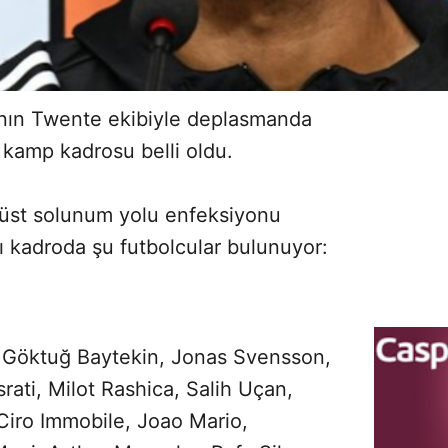
'nın Twente ekibiyle deplasmanda
n kamp kadrosu belli oldu.
üst solunum yolu enfeksiyonu
ı kadroda şu futbolcular bulunuyor:
 Göktuğ Baytekin, Jonas Svensson,
ati, Milot Rashica, Salih Uçan,
 Ciro Immobile, Joao Mario,