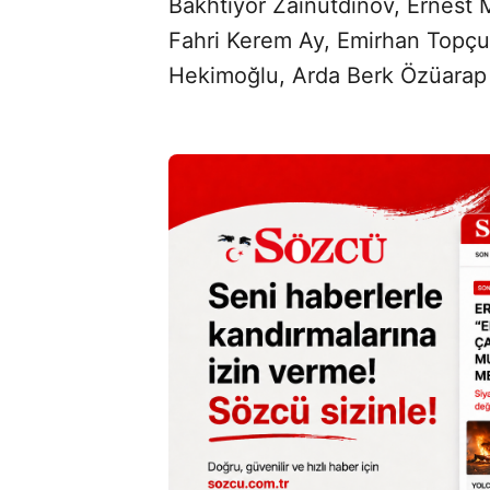
Bakhtiyor Zainutdinov, Ernest 
Fahri Kerem Ay, Emirhan Topç
Hekimoğlu, Arda Berk Özüarap