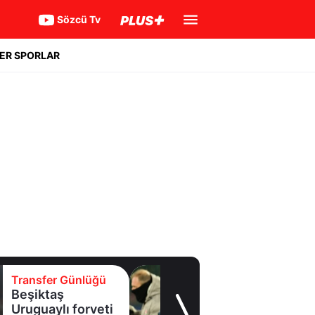
Sözcü Tv
ER SPORLAR
Transfer Günlüğü
Batrakov’da ikinci
raunt