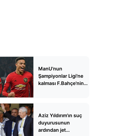
ManU'nun
Şampiyonlar Ligi'ne
kalması F.Bahçe'nin
hayallerine darbe
vurdu
Aziz Yıldırım'ın suç
duyurusunun
ardından jet