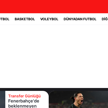
UTBOL
BASKETBOL
VOLEYBOL
DÜNYADAN FUTBOL
DİĞ
Transfer Günlüğü
Beşiktaş
Uruguaylı forveti