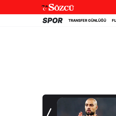
SPOR
TRANSFER GÜNLÜĞÜ
F
Transfer Günlüğü
Fenerbahçe'de
beklenmeyen