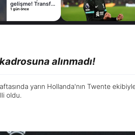
kiralama
1 gün önce
konusunda Al
Hilal ile anlaştı!
Adım adım Nunez
a kadrosuna alınmadı!
haftasında yarın Hollanda'nın Twente ekibiy
li oldu.