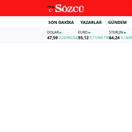
SON DAKİKA
YAZARLAR
GÜNDEM
DOLAR
EURO
STERLIN
47,59
55,12
64,24
0,02
(%0,04)
0,11
(%0,19)
0,14
(%