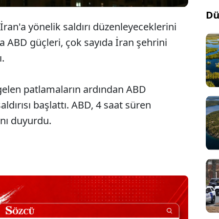
Dü
an'a yönelik saldırı düzenleyeceklerini
 ABD güçleri, çok sayıda İran şehrini
ı.
gelen patlamaların ardından ABD
ldırısı başlattı. ABD, 4 saat süren
nı duyurdu.