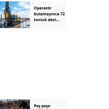
Operatör
bulamayınca 72
tonluk devi
sahaya
indirdiler:
Günde 1000
kazık çakıyor
Peş peşe