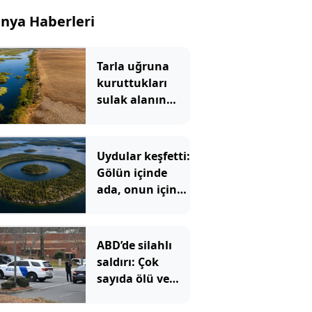
nya Haberleri
Tarla uğruna
kuruttukları
sulak alanın
bedeli ağır oldu
Uydular keşfetti:
Gölün içinde
ada, onun içinde
göl, onun içinde
bir ada daha var
ABD’de silahlı
saldırı: Çok
sayıda ölü ve
yaralı var