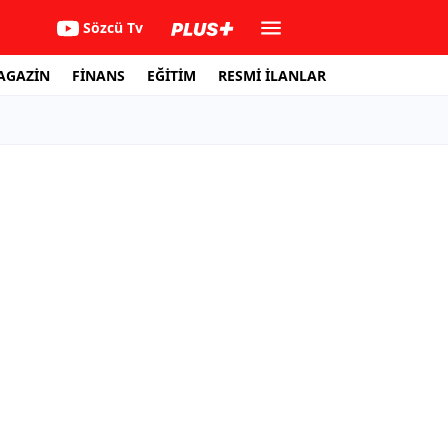
Sözcü Tv
AGAZİN
FİNANS
EĞİTİM
RESMİ İLANLAR