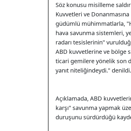
Söz konusu misilleme sald
Kuvvetleri ve Donanmasına a
güdümlü mühimmatlarla, "H
hava savunma sistemleri, ye
radarı tesislerinin" vuruldu
ABD kuvvetlerine ve bölge s
ticari gemilere yönelik son d
yanıt niteliğindeydi." denildi
Açıklamada, ABD kuvvetlerini
karşı" savunma yapmak üzere
duruşunu sürdürdüğü kayde