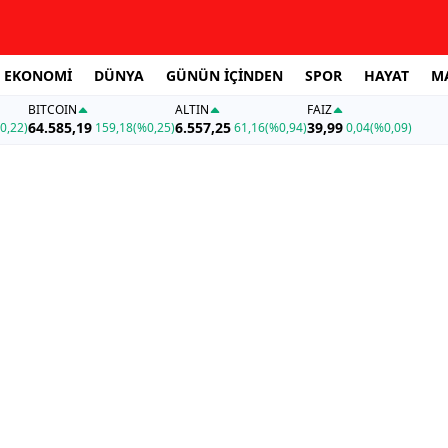
EKONOMİ
DÜNYA
GÜNÜN İÇİNDEN
SPOR
HAYAT
M
BITCOIN
ALTIN
FAİZ
64.585,19
6.557,25
39,99
0,22)
159,18
(%0,25)
61,16
(%0,94)
0,04
(%0,09)