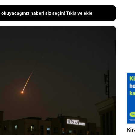
okuyacağınız haberi siz seçin! Tıkla ve ekle
ump, ABD'ye ait bir Apache helikopterinin
olarak İran'ın birçok şehrine saldırı başlattıklarını
 kenti, Mübarek Dağı ile Cask şehri ve Keşm Adası’nda
ri duyuldu. Saldırıda Hürmüz Boğazı çevresinde
 sistemleri de hedef alındı. Saldırılara en ağır
ini duyuran İran, ABD hedeflerine yönelik misilleme
Kir