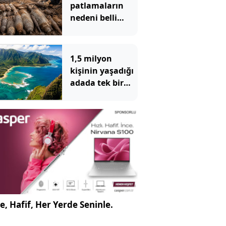
patlamaların
nedeni belli
oldu: Toprağın
altından 400
bomba çıktı
1,5 milyon
kişinin yaşadığı
adada tek bir
yılan bile
yaşamıyor
e, Hafif, Her Yerde Seninle.