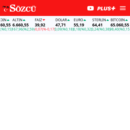
IN
ALTIN
FAİZ
DOLAR
EURO
STERLIN
BITCOIN
A
0,55
6.660,55
39,92
47,71
55,19
64,41
65.060,55
6
0,15)
167,96
(%2,59)
-0,07
(%-0,17)
0,09
(%0,18)
0,18
(%0,32)
0,24
(%0,38)
98,40
(%0,15)
1