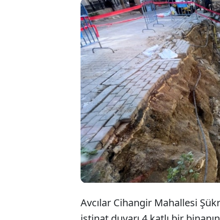
İstan
binan
olmaz
Avcılar Cihangir Mahallesi Şük
istinat duvarı 4 katlı bir binan