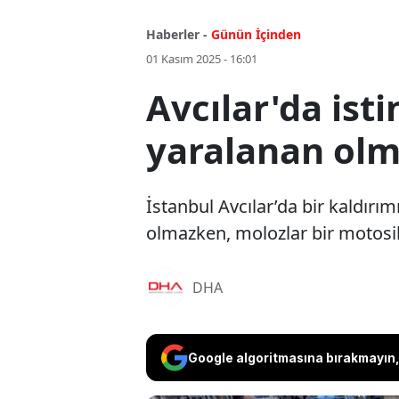
Haberler -
Günün İçinden
01 Kasım 2025 - 16:01
Avcılar'da ist
yaralanan olm
İstanbul Avcılar’da bir kaldırı
olmazken, molozlar bir motosikl
DHA
Google algoritmasına bırakmayın, 