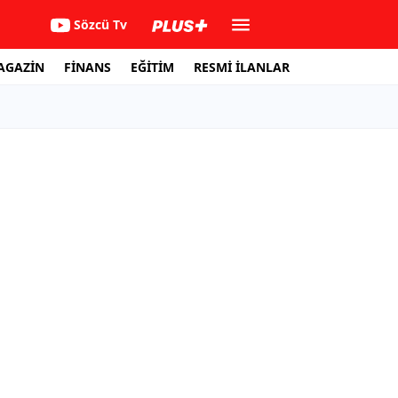
Sözcü Tv
AGAZİN
FİNANS
EĞİTİM
RESMİ İLANLAR