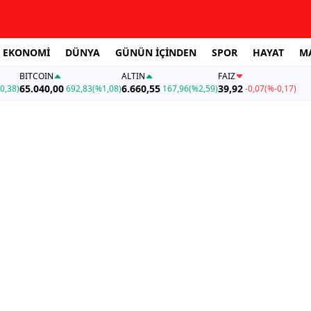
EKONOMİ
DÜNYA
GÜNÜN İÇİNDEN
SPOR
HAYAT
M
BITCOIN
ALTIN
FAİZ
65.040,00
6.660,55
39,92
0,38)
692,83
(%1,08)
167,96
(%2,59)
-0,07
(%-0,17)