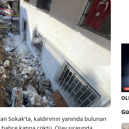
bul Avcılar’da bir kaldırımın istinat duvarı, 4 katlı
ın bahçe katına çöktü. Olayda ölen veya yaralanan
ken, molozlar bir motosikleti de etkiledi.
OLE
Gü
ran Sokak’ta, kaldırımın yanında bulunan
ın bahçe katına çöktü. Olay sırasında