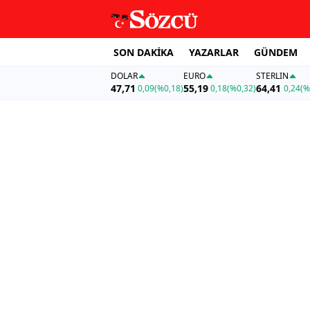
SON DAKİKA
YAZARLAR
GÜNDEM
DOLAR
EURO
STERLIN
47,71
55,19
64,41
0,09
(%0,18)
0,18
(%0,32)
0,24
(%