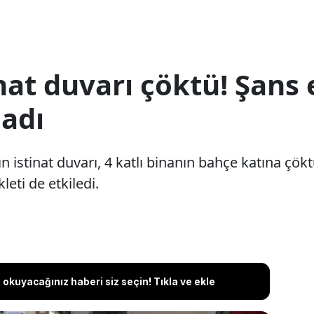
inat duvarı çöktü! Şans 
adı
mın istinat duvarı, 4 katlı binanın bahçe katına çö
eti de etkiledi.
okuyacağınız haberi siz seçin! Tıkla ve ekle