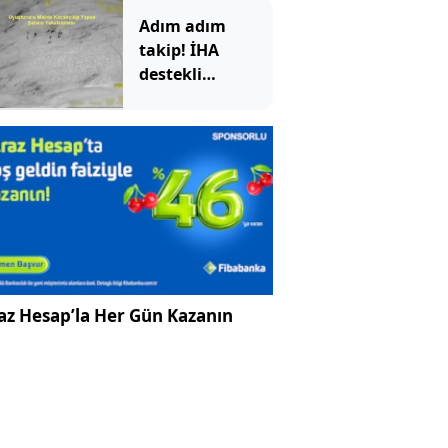
Adım adım
takip! İHA
destekli
operasyonda
kilolarca
uyuşturucu ele
geçirildi
az Hesap’la Her Gün Kazanın