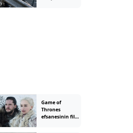
daldı; 1 ölü, 1
ağır yaralı
Game of
Thrones
efsanesinin filmi
geliyor