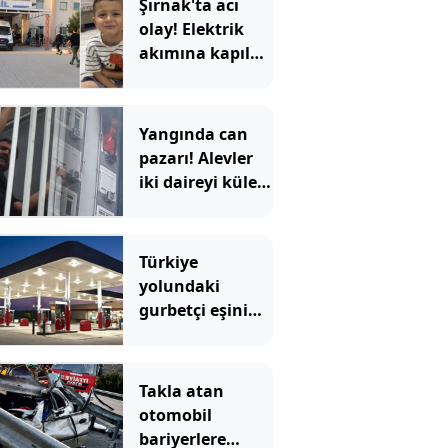
Şırnak'ta acı
olay! Elektrik
akımına kapılan
4 yaşındaki
çocuk öldü
Yangında can
pazarı! Alevler
iki daireyi küle
çevirdi; mahsur
kalan aile
kurtarıldı
Türkiye
yolundaki
gurbetçi eşini
benzinlikte
unuttu! 6 saat
sonra yeniden
Takla atan
buluştular
otomobil
bariyerlere