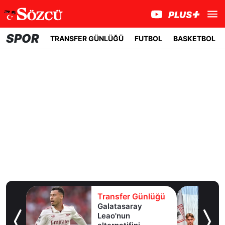
SPOR
TRANSFER GÜNLÜĞÜ
FUTBOL
BASKETBOL
lüğü
Transfer Günlüğü
Samsunspor,
Polonyalı stoperle