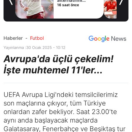
imzaladı
19 saat önce
du
Haberler
-
Futbol
Yayınlanma :
30 Ocak 2025 - 10:12
Avrupa'da üçlü çekelim!
İşte muhtemel 11'ler...
UEFA Avrupa Ligi'ndeki temsilcilerimiz
son maçlarına çıkıyor, tüm Türkiye
onlardan zafer bekliyor. Saat 23.00'te
aynı anda başlayacak maçlarda
Galatasaray, Fenerbahçe ve Beşiktaş tur