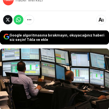
Haber Merkezi
Google algoritmasına bırakmayın, okuyacağınız haberi
siz seçin! Tıkla ve ekle
Avrupa'da etkili olan aşırı sıcaklar, enerji
borsasında spot elektrik fiyatlarını zirveye taşıdı.
Gün içinde güneş enerjisiyle düşen fiyatlar, gün
batımıyla birlikte rüzgarların durması ve nehir
sularının ısınması nedeniyle nükleer santrallerin
yavaşlaması sonucu saat 20:45'ten sonra 70 sent
barajını aşarak rekor kırdı.