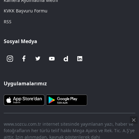
Kamera Aydınlatma Metni
KVKK Başvuru Formu
RSS
Sosyal Medya
Uygulamalarımız
www.sozcu.com.tr internet sitesinde yayınlanan yazı, haber ve
fotoğrafların her türlü telif hakkı Mega Ajans ve Rek. Tic. A.Ş'ye
aittir. İzin alınmadan, kaynak gösterilerek dahi