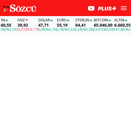
FAİZ
DOLAR
EURO
STERLIN
BITCOIN
ALTIN
,55
39,92
47,71
55,19
64,41
65.046,00
6.660,55
(%2,59)
-0,07
(%-0,17)
0,09
(%0,18)
0,18
(%0,32)
0,24
(%0,38)
23,41
(%0,04)
167,96
(%2,59