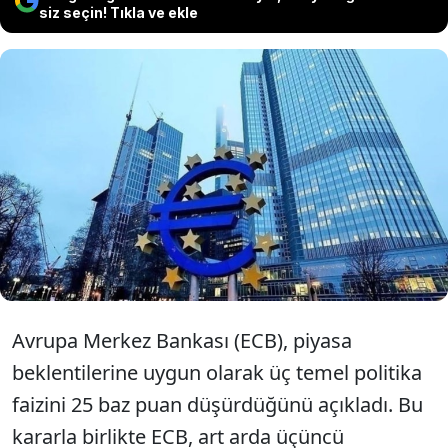
siz seçin! Tıkla ve ekle
Avrupa Merkez Bankası (ECB) yaptığı
açıklamada 25 puanlık faiz indirimine
gittiğini kamuoyu ile paylaştı
Avrupa Merkez Bankası (ECB), piyasa
beklentilerine uygun olarak üç temel politika
faizini 25 baz puan düşürdüğünü açıkladı. Bu
kararla birlikte ECB, art arda üçüncü