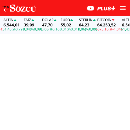
ALTIN
FAİZ
DOLAR
EURO
STERLIN
BITCOIN
ALTIN
6.544,01
39,99
47,70
55,02
64,23
64.253,52
6.544
51,43
(%0,79)
0,04
(%0,09)
0,08
(%0,16)
0,01
(%0,01)
0,06
(%0,09)
-673,18
(%-1,04)
51,43
(%