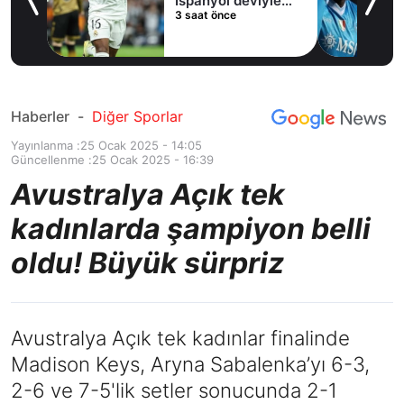
İspanyol deviyle
3 saat önce
masaya oturdu!
Haberler
-
Diğer Sporlar
Yayınlanma :
25 Ocak 2025 - 14:05
Güncellenme :
25 Ocak 2025 - 16:39
Avustralya Açık tek
kadınlarda şampiyon belli
oldu! Büyük sürpriz
Avustralya Açık tek kadınlar finalinde
Madison Keys, Aryna Sabalenka’yı 6-3,
2-6 ve 7-5'lik setler sonucunda 2-1