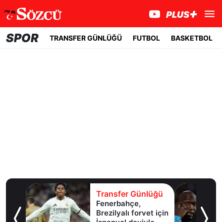
SPOR
TRANSFER GÜNLÜĞÜ
FUTBOL
BASKETBOL
lüğü
Transfer Günlüğü
l
Fenerbahçe,
Brezilyalı forvet için