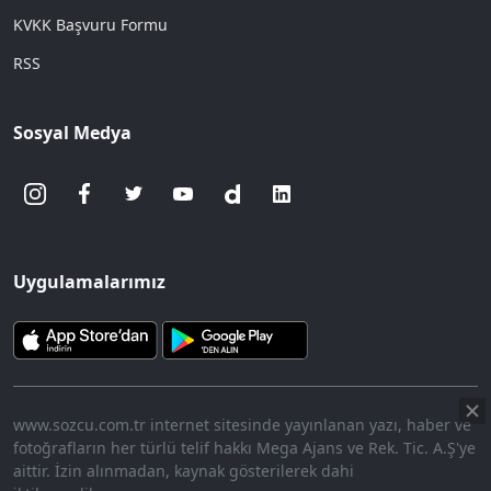
KVKK Başvuru Formu
RSS
Sosyal Medya
Uygulamalarımız
www.sozcu.com.tr internet sitesinde yayınlanan yazı, haber ve
fotoğrafların her türlü telif hakkı Mega Ajans ve Rek. Tic. A.Ş'ye
aittir. İzin alınmadan, kaynak gösterilerek dahi