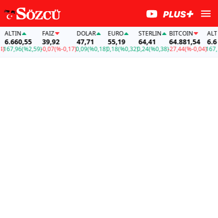
ALTIN
FAİZ
DOLAR
EURO
STERLIN
BITCOIN
ALTIN
6.660,55
39,92
47,71
55,19
64,41
64.881,54
6.660
67,96
(%2,59)
-0,07
(%-0,17)
0,09
(%0,18)
0,18
(%0,32)
0,24
(%0,38)
-27,44
(%-0,04)
167,96