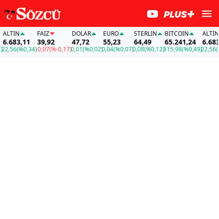
LTIN
FAİZ
DOLAR
EURO
STERLIN
BITCOIN
ALTIN
.683,11
39,92
47,72
55,23
64,49
65.241,24
6.683,1
,56
(%0,34)
-0,07
(%-0,17)
0,01
(%0,02)
0,04
(%0,07)
0,08
(%0,12)
315,98
(%0,49)
22,56
(%0