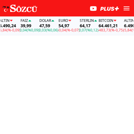
FAİZ
DOLAR
EURO
STERLIN
BITCOIN
ALTIN
0,24
39,99
47,59
54,97
64,17
64.461,21
6.490,24
%-0,09)
0,04
(%0,09)
0,03
(%0,06)
-0,04
(%-0,07)
0,07
(%0,12)
-483,73
(%-0,75)
-5,84
(%-0,0