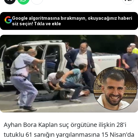
Google algoritmasına bırakmayın, okuyacağınız haberi
siz seçin! Tıkla ve ekle
Ankara'da 'Ayhan Bora Kaplan' suç
örgütüne yönelik soruşturma kapsamında
haklarında dava açılan 28'i tutuklu 61
sanığın yargılanmasına 15 Nisan'da
başlanacak.
Ayhan Bora Kaplan suç örgütüne ilişkin 28'i
tutuklu 61 sanığın yargılanmasına 15 Nisan'da