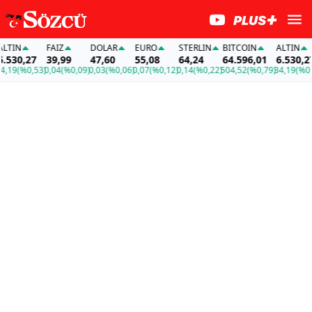
TIN
FAİZ
DOLAR
EURO
STERLIN
BITCOIN
ALTIN
530,27
39,99
47,60
55,08
64,24
64.596,01
6.530,27
19
(%0,53)
0,04
(%0,09)
0,03
(%0,06)
0,07
(%0,12)
0,14
(%0,22)
504,52
(%0,79)
34,19
(%0,53