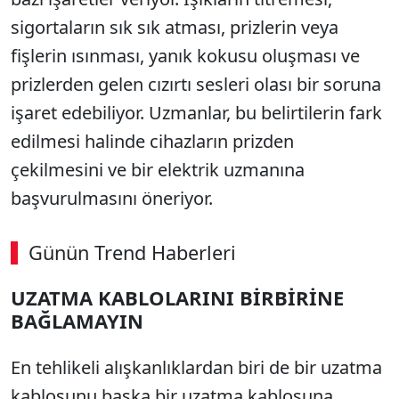
sigortaların sık sık atması, prizlerin veya
fişlerin ısınması, yanık kokusu oluşması ve
prizlerden gelen cızırtı sesleri olası bir soruna
işaret edebiliyor. Uzmanlar, bu belirtilerin fark
edilmesi halinde cihazların prizden
çekilmesini ve bir elektrik uzmanına
başvurulmasını öneriyor.
Günün Trend Haberleri
UZATMA KABLOLARINI BİRBİRİNE
SÖZCÜ SON DAKİKA
BAĞLAMAYIN
En tehlikeli alışkanlıklardan biri de bir uzatma
kablosunu başka bir uzatma kablosuna