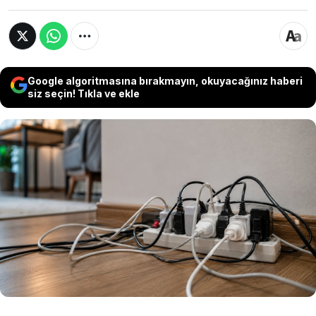
Google algoritmasına bırakmayın, okuyacağınız haberi
siz seçin! Tıkla ve ekle
Evlerde sıkça kullanılan uzatma kabloları ve
çoklu prizler, yanlış kullanıldığında ciddi bir
yangın riskine dönüşebiliyor. Aynı prize çok
sayıda cihaz bağlamak veya uzatma kablolarını
birbirine ekleyerek kullanmak, elektrik
devrelerinde aşırı yük oluşmasına neden
olabiliyor.