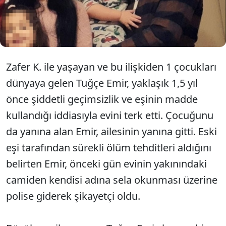
bulunan Emir, "Sela okunduğunu duyduğumda çok
korktum. 'İkindide Hürriyet Camisi'nde kaldırılacak'
denildiği için acaba ikindiye kadar bir şey mi
yapacak diye korktum" dedi.
Zafer K. ile yaşayan ve bu ilişkiden 1 çocukları
dünyaya gelen Tuğçe Emir, yaklaşık 1,5 yıl
önce şiddetli geçimsizlik ve eşinin madde
kullandığı iddiasıyla evini terk etti. Çocuğunu
da yanına alan Emir, ailesinin yanına gitti. Eski
eşi tarafından sürekli ölüm tehditleri aldığını
belirten Emir, önceki gün evinin yakınındaki
camiden kendisi adına sela okunması üzerine
polise giderek şikayetçi oldu.