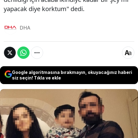
yapacak diye korktum" dedi.
DHA
Google algoritmasına bırakmayın, okuyacağınız haberi
siz seçin! Tıkla ve ekle
Bursa'da Zafer K. (38), geçimsizlik nedeniyle 1,5 yıl
önce evden ayrılan birlikte yaşadığı Tuğçe Emir (28)
için camiden sela okutup, cenazesinin yarın ikindi
vakti kaldırılacağı anonsunu yaptırdı. Olayı
yakınlarının telefon açmasıyla öğrenen ve
öldürülme korkusuyla polise giderek şikayette