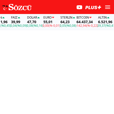
FAİZ
DOLAR
EURO
STERLIN
BITCOIN
ALTIN
FA
96
39,99
47,70
55,01
64,23
64.437,34
6.521,96
3
,45)
0,04
(%0,09)
0,08
(%0,16)
0,00
(%-0,01)
0,05
(%0,08)
-142,94
(%-0,22)
29,37
(%0,45)
0,