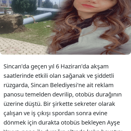
üzerine devrilip ölümüne yol açtığı olaya ilişkin firma
yetkilisi S.E.Ü. hakkında, 'Bilinçli taksirle ölüme neden
olma' suçundan, 2 yıldan 12 yıla kadar hapis cezası
istemiyle dava açıldı. İddianamede, reklam
panosunun temelinin 4,5 metre derinlikte olması
gerekirken, 1,35 metre derinliğe gömüldüğü, 18
metreküp temel betonu yerine 5,40 metreküp beton
döküldüğü, olayda bilinçli taksirin şartlarının ol
Sincan'da geçen yıl 6 Haziran'da akşam
saatlerinde etkili olan sağanak ve şiddetli
rüzgarda, Sincan Belediyesi'ne ait reklam
panosu temelden devrilip, otobüs durağının
üzerine düştü. Bir şirkette sekreter olarak
çalışan ve iş çıkışı spordan sonra evine
dönmek için durakta otobüs bekleyen Ayşe