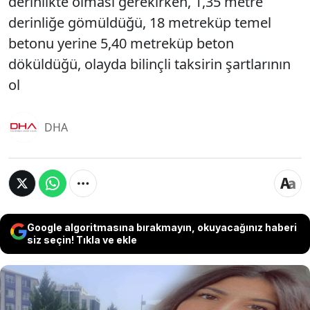
derinlikte olması gerekirken, 1,35 metre
derinliğe gömüldüğü, 18 metreküp temel
betonu yerine 5,40 metreküp beton
döküldüğü, olayda bilinçli taksirin şartlarının
ol
DHA
Google algoritmasına bırakmayın, okuyacağınız haberi
siz seçin! Tıkla ve ekle
Ankara'da kuvvetli rüzgarda reklam panosunun,
durakta otobüs bekleyen 22 yaşındaki Ayşe Yavuz'un