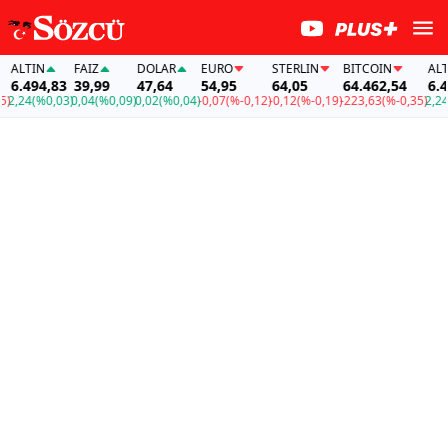
LTIN
FAİZ
DOLAR
EURO
STERLIN
BITCOIN
ALTIN
.494,83
39,99
47,64
54,95
64,05
64.462,54
6.494
24
(%0,03)
0,04
(%0,09)
0,02
(%0,04)
-0,07
(%-0,12)
-0,12
(%-0,19)
-223,63
(%-0,35)
2,24
(%0