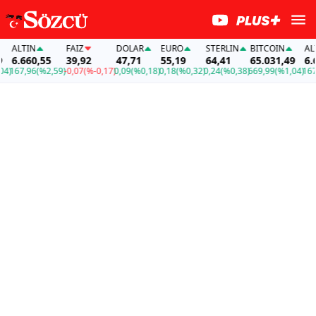
ALTIN
FAİZ
DOLAR
EURO
STERLIN
BITCOIN
ALTI
6.660,55
39,92
47,71
55,19
64,41
65.031,49
6.66
)
167,96
(%2,59)
-0,07
(%-0,17)
0,09
(%0,18)
0,18
(%0,32)
0,24
(%0,38)
669,99
(%1,04)
167,9