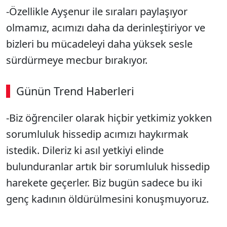
-Özellikle Ayşenur ile sıraları paylaşıyor
olmamız, acımızı daha da derinleştiriyor ve
bizleri bu mücadeleyi daha yüksek sesle
sürdürmeye mecbur bırakıyor.
Günün Trend Haberleri
00:02
/ 08:15
-Biz öğrenciler olarak hiçbir yetkimiz yokken
Sesi Aç
sorumluluk hissedip acımızı haykırmak
istedik. Dileriz ki asıl yetkiyi elinde
bulunduranlar artık bir sorumluluk hissedip
harekete geçerler. Biz bugün sadece bu iki
genç kadının öldürülmesini konuşmuyoruz.