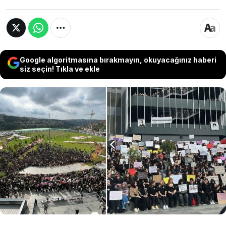
Google algoritmasına bırakmayın, okuyacağınız haberi
siz seçin! Tıkla ve ekle
Katil Semih Çelik tarafından geçen cuma günü
İkbal Uzuner ile birlikte katledilen Medipol
Üniversitesi Medya ve Görsel Sanatlar Bölümü
2. sınıf öğrencisi Ayşenur Halil'in üniversite
arkadaşları protesto gösterisi düzenledi.