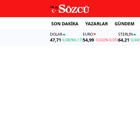
SON DAKİKA
YAZARLAR
GÜNDEM
DOLAR
EURO
STERLIN
47,71
54,99
64,21
0,08
(%0,17)
-0,02
(%-0,05)
0,04
(