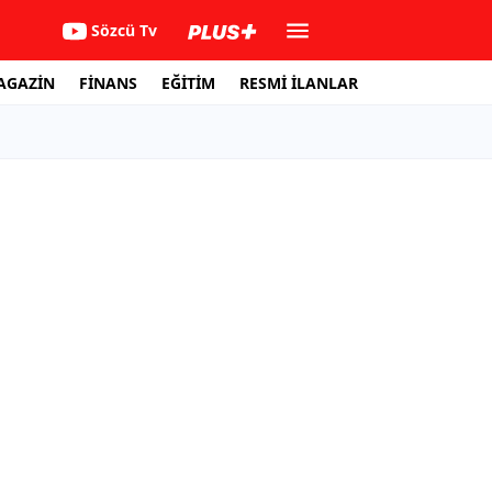
Sözcü Tv
AGAZİN
FİNANS
EĞİTİM
RESMİ İLANLAR