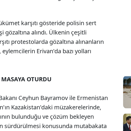
ümet karşıtı gösteride polisin sert
 gözaltına alındı. Ülkenin çeşitli
ıtı protestolarda gözaltına alınanların
 eylemcilerin Erivan'da bazı yolları
R MASAYA OTURDU
 Bakanı Ceyhun Bayramov ile Ermenistan
an'ın Kazakistan'daki müzakerelerinde,
larının bulunduğu ve çözüm bekleyen
in sürdürülmesi konusunda mutabakata