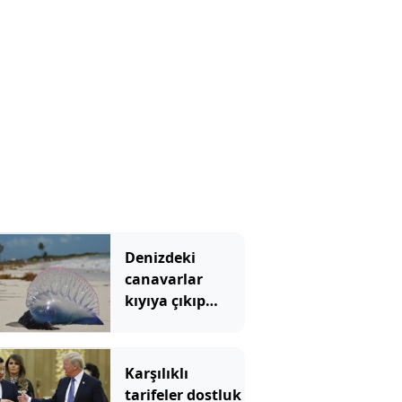
Denizdeki
canavarlar
kıyıya çıkıp
insanları
sokmaya
başladı
Karşılıklı
tarifeler dostluk