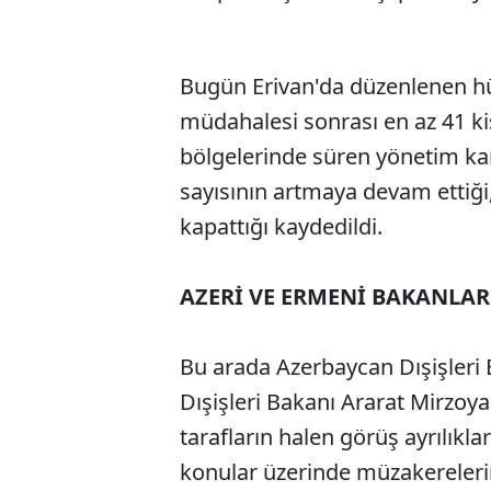
Bugün Erivan'da düzenlenen hük
müdahalesi sonrası en az 41 kişi
bölgelerinde süren yönetim karş
sayısının artmaya devam ettiği,
kapattığı kaydedildi.
AZERİ VE ERMENİ BAKANLA
Bu arada Azerbaycan Dışişleri
Dışişleri Bakanı Ararat Mirzoy
tarafların halen görüş ayrılık
konular üzerinde müzakereler