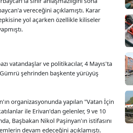
baycan'la sınır anlaşmazlığını sona
baycan'a vereceğini açıklamıştı. Karar
epkisine yol açarken özellikle kiliseler
yapmıştı.
azı vatandaşlar ve politikacılar, 4 Mayıs'ta
si Gümrü şehrinden başkente yürüyüş
'ın organizasyonunda yapılan "Vatan İçin
tılanlar ile Erivan'dan gelenler, 9 ve 10
a, Başbakan Nikol Paşinyan'ın istifasını
lemlerin devam edeceğini açıklamıştı.