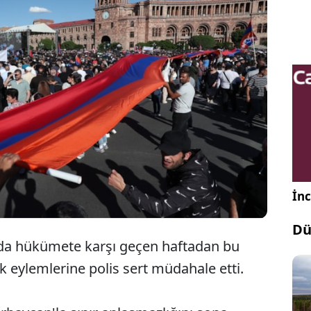
menistan'ın barış anlaşması kapsamında sınırdaki
zı köyleri Azerbaycan'a vereceği haberi ülkede kriz
ardı, Erivan sokakları karıştı.
İnc
Dü
'da hükümete karşı geçen haftadan bu
ik eylemlerine polis sert müdahale etti.