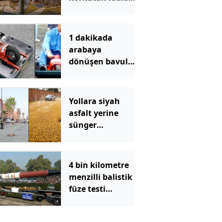
Rusya bir
Avrupa kentine
saldırmayı
1 dakikada
deneyecek
arabaya
dönüşen bavul
yaptılar
Yollara siyah
asfalt yerine
sünger
döşemeye
başladılar
4 bin kilometre
menzilli balistik
füze testi
başarıyla geçti