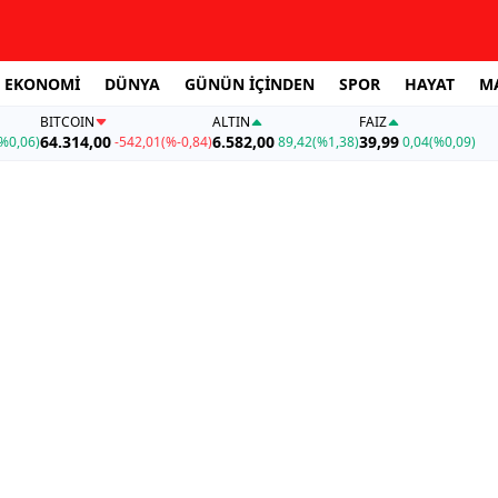
EKONOMİ
DÜNYA
GÜNÜN İÇİNDEN
SPOR
HAYAT
M
BITCOIN
ALTIN
FAİZ
64.314,00
6.582,00
39,99
%0,06)
-542,01
(%-0,84)
89,42
(%1,38)
0,04
(%0,09)