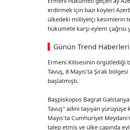
Ermeni hükümeti geçen ay Azer
erdirmek için bazı köyleri Azer
ülkedeki milliyetçi kesimlerin t
hükümete karşı eylem çağrısı 
Günün Trend Haberleri
Ermeni Kilisesinin örgütlediği b
Tavuş, 8 Mayıs'ta Şirak bölge
başlatmıştı.
Başpiskopos Bagrat Galstanyan
Tavuş" adını taşıyan yürüyüşe ka
Mayıs'ta Cumhuriyet Meydanı'nd
talep etmiş ve ülke çapında ey