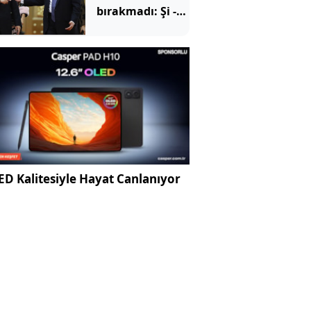
bırakmadı: Şi -
Trump
görüşmesi
sallantıda
D Kalitesiyle Hayat Canlanıyor