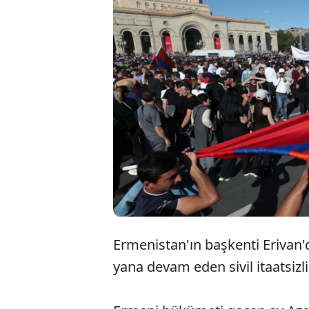
Er
ba
çık
Ermenistan'ın başkenti Erivan
yana devam eden sivil itaatsizl