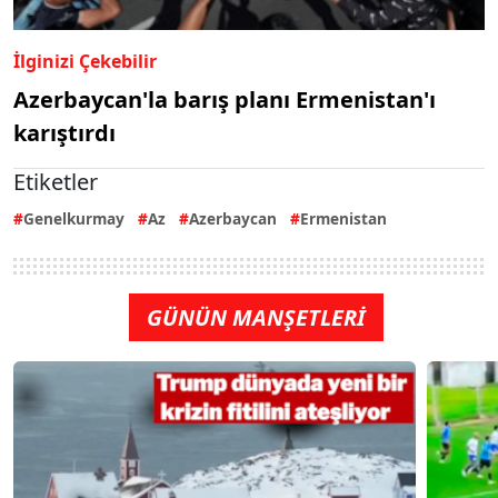
İlginizi Çekebilir
Azerbaycan'la barış planı Ermenistan'ı
karıştırdı
Etiketler
Genelkurmay
Az
Azerbaycan
Ermenistan
GÜNÜN MANŞETLERİ