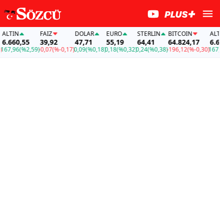
TIN
FAİZ
DOLAR
EURO
STERLIN
BITCOIN
ALTIN
660,55
39,92
47,71
55,19
64,41
64.824,17
6.660
7,96
(%2,59)
-0,07
(%-0,17)
0,09
(%0,18)
0,18
(%0,32)
0,24
(%0,38)
-196,12
(%-0,30)
167,96