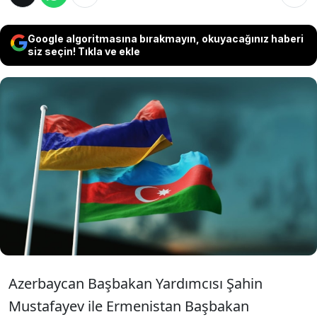
Google algoritmasına bırakmayın, okuyacağınız haberi
siz seçin! Tıkla ve ekle
Azerbaycan ve Ermenistan, Gazah ili
yönündeki sınır hattının Sovyetler Birliği
Genelkurmay Başkanlığının 1976 tarihli
topoğrafik haritasına uygun belirlenmesi
hususunda protokol imzaladı.
Azerbaycan Başbakan Yardımcısı Şahin
Mustafayev ile Ermenistan Başbakan