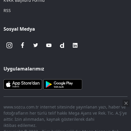
KVKK Başvuru Formu
RSS
Sosyal Medya
Uygulamalarımız
www.sozcu.com.tr internet sitesinde yayınlanan yazı, haber ve
fotoğrafların her türlü telif hakkı Mega Ajans ve Rek. Tic. A.Ş'ye
aittir. İzin alınmadan, kaynak gösterilerek dahi
iktibas edilemez.