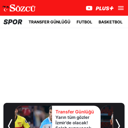
SPOR
TRANSFER GÜNLÜĞÜ
FUTBOL
BASKETBOL
lüğü
Transfer Günlüğü
Yarın tüm gözler
esi!
İzmir'de olacak!