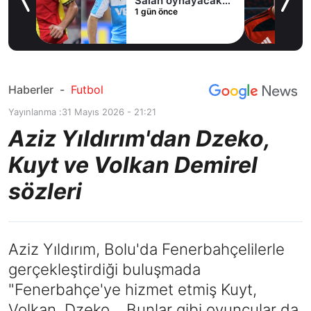
Salah oynayacak
1 gün önce
an
mı?
Haberler
-
Futbol
Yayınlanma :
31 Mayıs 2026 - 21:21
Aziz Yıldırım'dan Dzeko,
Kuyt ve Volkan Demirel
sözleri
Aziz Yıldırım, Bolu'da Fenerbahçelilerle
gerçekleştirdiği buluşmada
"Fenerbahçe'ye hizmet etmiş Kuyt,
Volkan, Dzeko... Bunlar gibi oyuncular da