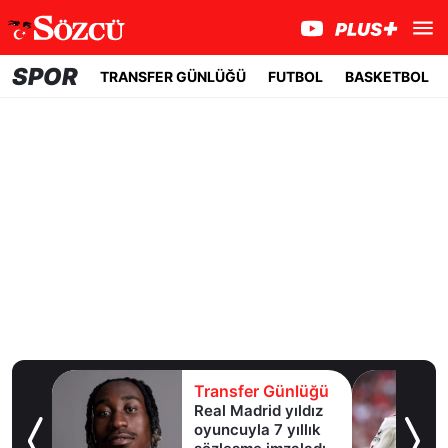
SPOR
TRANSFER GÜNLÜĞÜ
FUTBOL
BASKETBOL
lüğü
Transfer Günlüğü
şına
Real Madrid yıldız
oyuncuyla 7 yıllık