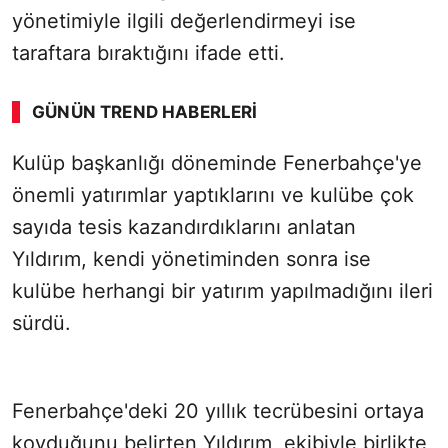
yönetimiyle ilgili değerlendirmeyi ise
taraftara bıraktığını ifade etti.
GÜNÜN TREND HABERLERI
00:02
/ 02:14
Kulüp başkanlığı döneminde Fenerbahçe'ye
Sesi Aç
önemli yatırımlar yaptıklarını ve kulübe çok
sayıda tesis kazandırdıklarını anlatan
Yıldırım, kendi yönetiminden sonra ise
kulübe herhangi bir yatırım yapılmadığını ileri
sürdü.
Fenerbahçe'deki 20 yıllık tecrübesini ortaya
koyduğunu belirten Yıldırım, ekibiyle birlikte