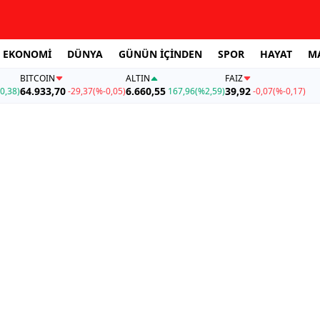
EKONOMİ
DÜNYA
GÜNÜN İÇİNDEN
SPOR
HAYAT
M
BITCOIN
ALTIN
FAİZ
64.933,70
6.660,55
39,92
0,38)
-29,37
(%-0,05)
167,96
(%2,59)
-0,07
(%-0,17)