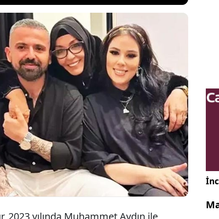
fat eden sanatçı Ferdi Tayfur'un küs olduğu kızı
r, babasının ölümünün ardından sosyal medya
lk kez paylaşım yaptı. Tuğçe Tayfur, babasıyla
fotoğrafını duygusal notla yayınladı.
İnc
Ma
fur, 2023 yılında Muhammet Aydın ile