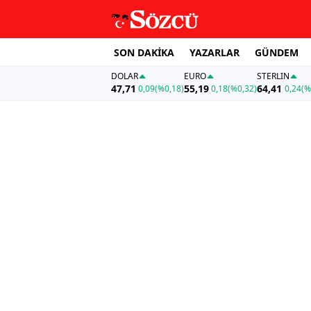
SON DAKİKA
YAZARLAR
GÜNDEM
DOLAR
EURO
STERLIN
47,71
55,19
64,41
0,09
(%0,18)
0,18
(%0,32)
0,24
(%