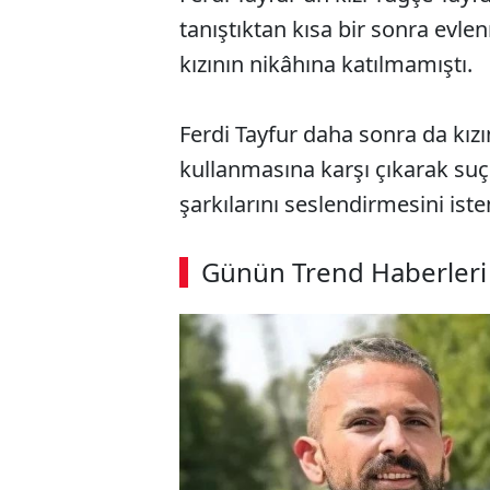
tanıştıktan kısa bir sonra evlen
kızının nikâhına katılmamıştı.
Ferdi Tayfur daha sonra da kızın
kullanmasına karşı çıkarak su
şarkılarını seslendirmesini iste
ABERİ OKU
➜
Günün Trend Haberleri
00:03
/ 09:15