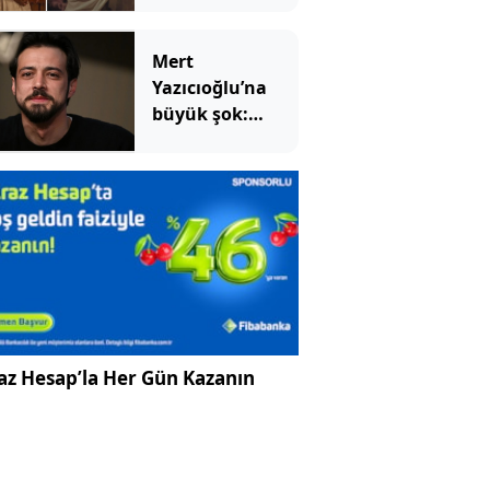
sirtaki: Yıllar
sonra aynı
Mert
filmde
Yazıcıoğlu’na
buluştular
büyük şok:
Dizinin
çekimleri
ertelendi
az Hesap’la Her Gün Kazanın