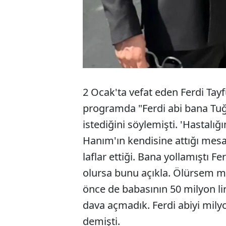
2 Ocak'ta vefat eden Ferdi Tay
programda "Ferdi abi bana Tu
istediğini söylemişti. 'Hastalı
Hanım'ın kendisine attığı mesaj
laflar ettiği. Bana yollamıştı Fe
olursa bunu açıkla. Ölürsem m
önce de babasının 50 milyon lira
dava açmadık. Ferdi abiyi mil
demişti.