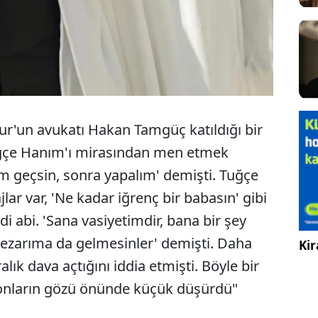
fur'un avukatı Hakan Tamgüç katıldığı bir
ğçe Hanım'ı mirasından men etmek
ğım geçsin, sonra yapalım' demişti. Tuğçe
lar var, 'Ne kadar iğrenç bir babasın' gibi
rdi abi. 'Sana vasiyetimdir, bana bir şey
ezarıma da gelmesinler' demişti. Daha
Kir
lık dava açtığını iddia etmişti. Böyle bir
yonların gözü önünde küçük düşürdü"