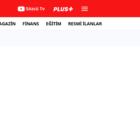
Sözcü Tv
AGAZİN
FİNANS
EĞİTİM
RESMİ İLANLAR