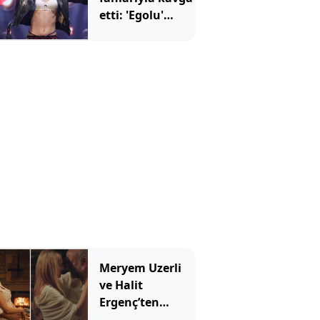
etti: 'Egolu'
açıklamalara
tepki yağdı
Meryem Uzerli
ve Halit
Ergenç’ten
romantik