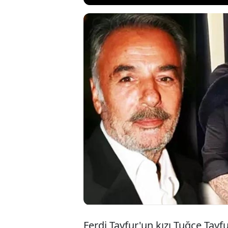
2 Ocak'ta ve
Tuğçe Tayfu
hesabından i
çekilmiş bir 
Ferdi Tayfur'un kızı Tuğçe Tay