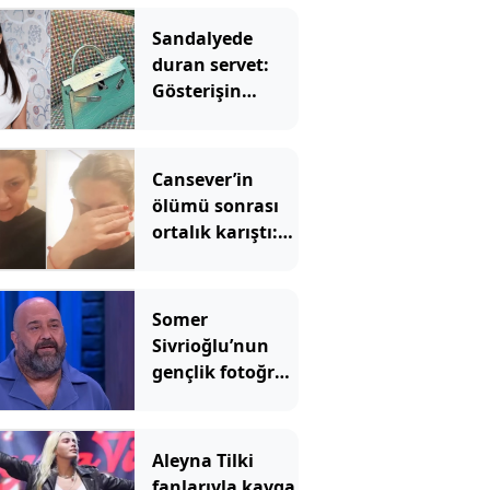
Sandalyede
duran servet:
Gösterişin
sınırını zorladı
Cansever’in
ölümü sonrası
ortalık karıştı:
Popstar Mehtap
ünlü isimlere
ateş püskürdü
Somer
Sivrioğlu’nun
gençlik fotoğrafı
olay oldu: Yıllar
içindeki
değişimi dikkat
Aleyna Tilki
çekti
fanlarıyla kavga