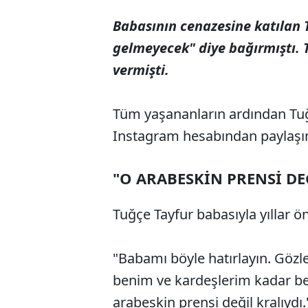
Babasının cenazesine katılan T
gelmeyecek" diye bağırmıştı. T
vermişti.
Tüm yaşananların ardından Tuğç
Instagram hesabından paylaşı
"O ARABESKİN PRENSİ DEĞ
Tuğçe Tayfur babasıyla yıllar ön
"Babamı böyle hatırlayın. Gözle
benim ve kardeşlerim kadar bel
arabeskin prensi değil kralıydı.