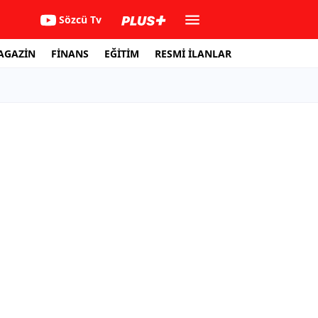
Sözcü Tv
AGAZİN
FİNANS
EĞİTİM
RESMİ İLANLAR