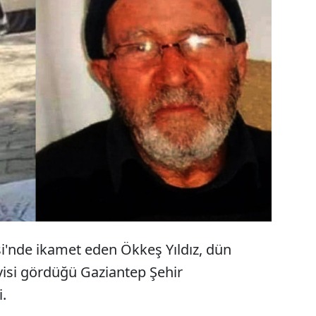
te bir süredir kanser tedavisi gören 56 yaşındaki
z ile 90 yaşındaki babası Davut Yıldız tedavi
 hastanede bir saat arayla yaşamını yitirdi. Baba-
ana toprağa verildi.
si'nde ikamet eden Ökkeş Yıldız, dün
visi gördüğü Gaziantep Şehir
.