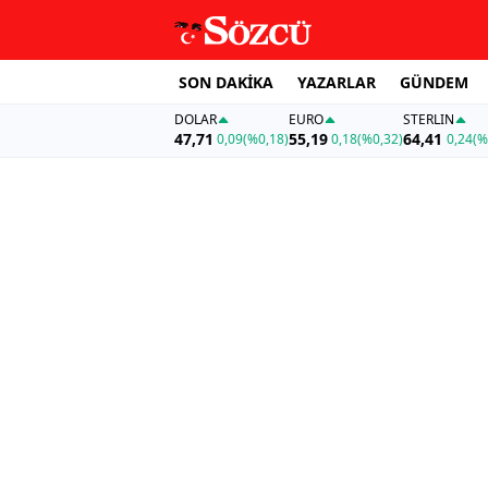
SON DAKİKA
YAZARLAR
GÜNDEM
DOLAR
EURO
STERLIN
47,71
55,19
64,41
0,09
(%0,18)
0,18
(%0,32)
0,24
(%