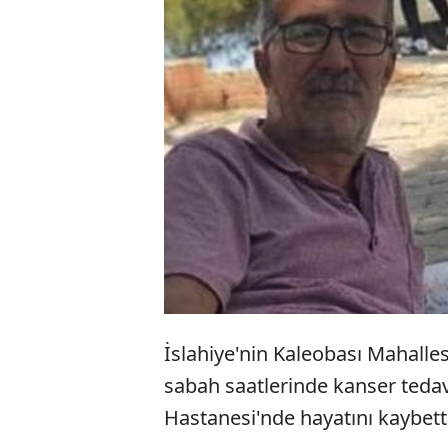
Gaziantep'
Ökkeş Yıldı
gördükleri
oğul yan y
İslahiye'nin Kaleobası Mahalle
sabah saatlerinde kanser teda
Hastanesi'nde hayatını kaybetti