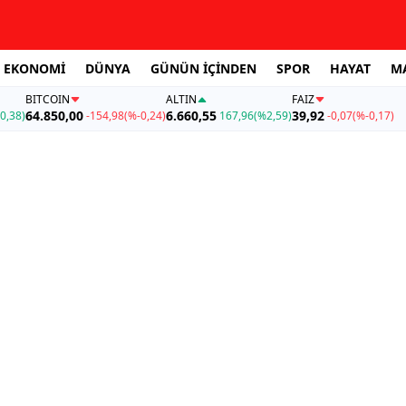
EKONOMİ
DÜNYA
GÜNÜN İÇİNDEN
SPOR
HAYAT
M
BITCOIN
ALTIN
FAİZ
64.850,00
6.660,55
39,92
0,38)
-154,98
(%-0,24)
167,96
(%2,59)
-0,07
(%-0,17)