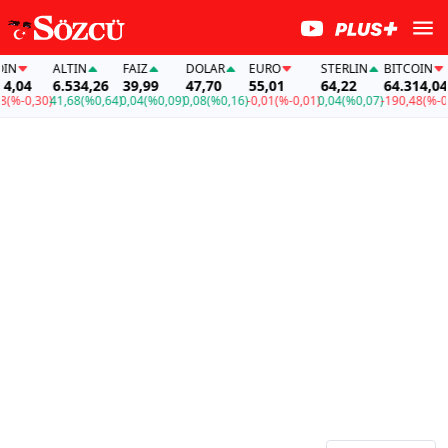
N
ALTIN
FAİZ
DOLAR
EURO
STERLIN
BITCOIN
,04
6.534,26
39,99
47,70
55,01
64,22
64.314,04
%-0,30)
41,68
(%0,64)
0,04
(%0,09)
0,08
(%0,16)
-0,01
(%-0,01)
0,04
(%0,07)
-190,48
(%-0,3