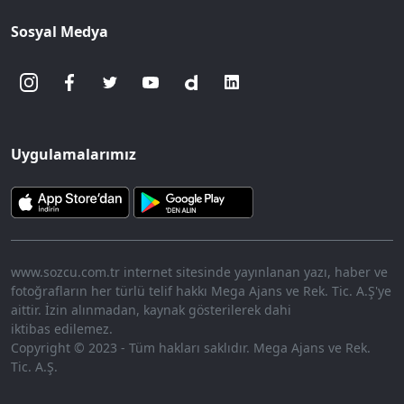
Sosyal Medya
Uygulamalarımız
www.sozcu.com.tr internet sitesinde yayınlanan yazı, haber ve
fotoğrafların her türlü telif hakkı Mega Ajans ve Rek. Tic. A.Ş'ye
aittir. İzin alınmadan, kaynak gösterilerek dahi
iktibas edilemez.
Copyright © 2023 - Tüm hakları saklıdır. Mega Ajans ve Rek.
Tic. A.Ş.