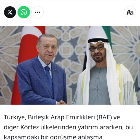
Birleşik Arap Emirlikleri merkezli enerji şirketi
Masdar'ın Fiba Yenilenebilir Enerji'de hisse
alımına yönelik görüşmelerinden sonuç
çıkmadı. Bloomberg, tarafların borsadaki
yükseliş nedeniyle fiyatta anlaşamadığını
yazdı.
Türkiye, Birleşik Arap Emirlikleri (BAE) ve
diğer Körfez ülkelerinden yatırım ararken, bu
kapsamdaki bir görüşme anlaşma