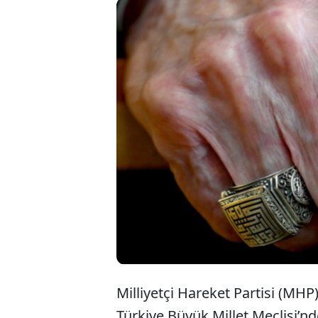
MHP Gene
Toplantıs
Bahçeli'
tamgalar
Milliyetçi Hareket Partisi (MHP
Türkiye Büyük Millet Meclisi’n