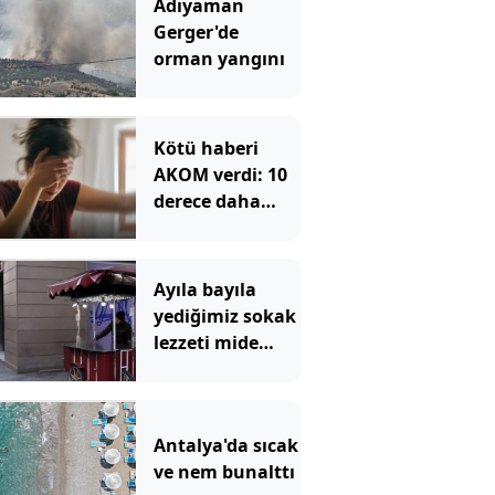
Adıyaman
Gerger'de
orman yangını
Kötü haberi
AKOM verdi: 10
derece daha
yüksek olacak
Ayıla bayıla
yediğimiz sokak
lezzeti mide
bulandırdı:
İçinden neler
çıktı neler
Antalya'da sıcak
ve nem bunalttı