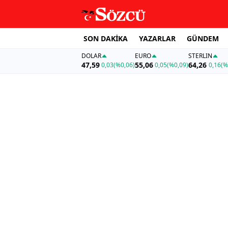
SON DAKİKA
YAZARLAR
GÜNDEM
DOLAR
EURO
STERLIN
47,59
55,06
64,26
0,03
(%0,06)
0,05
(%0,09)
0,16
(%