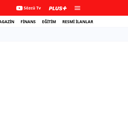
Sözcü Tv
AGAZİN
FİNANS
EĞİTİM
RESMİ İLANLAR