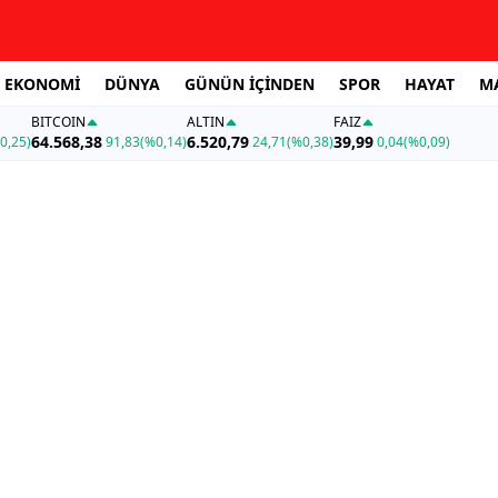
EKONOMİ
DÜNYA
GÜNÜN İÇİNDEN
SPOR
HAYAT
M
BITCOIN
ALTIN
FAİZ
64.568,38
6.520,79
39,99
0,25)
91,83
(%0,14)
24,71
(%0,38)
0,04
(%0,09)