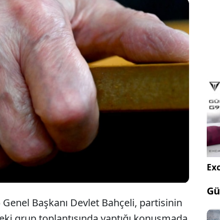
l Başkanı Devlet Bahçeli, TBMM Grup
ı’nda taktığı yüzük ve rozetle dikkat çekti.
nin yüzük ve rozetinde 24 Türk boyuna ait
ın işlenmiş olduğu görüldü.
Exc
Gü
) Genel Başkanı Devlet Bahçeli, partisinin
deki grup toplantısında yaptığı konuşmada