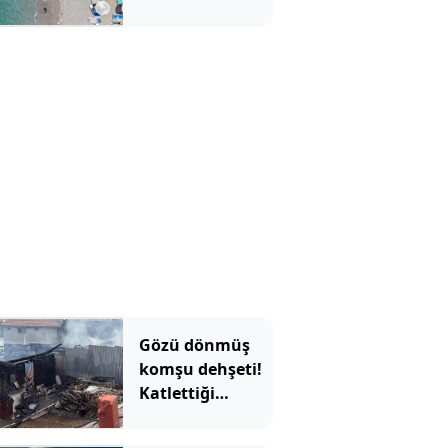
Gözü dönmüş
komşu dehşeti!
Katlettiği
kişinin evi ve
arabasını da