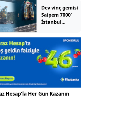
yaktı
Dev vinç gemisi
Saipem 7000'
İstanbul
Boğazı'ndan
geçti
az Hesap’la Her Gün Kazanın