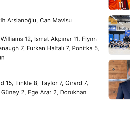
h Arslanoğlu, Can Mavisu
illiams 12, İsmet Akpınar 11, Flynn
naugh 7, Furkan Haltalı 7, Ponitka 5,
ın
, Tinkle 8, Taylor 7, Girard 7,
n Güney 2, Ege Arar 2, Dorukhan