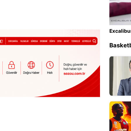
Sesi Aç
Excalibu
Basketb