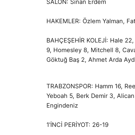
SALON: Sinan Erdem
HAKEMLER: Özlem Yalman, Fati
BAHÇEŞEHİR KOLEJİ: Hale 22, W
9, Homesley 8, Mitchell 8, Cava
Göktuğ Baş 2, Ahmet Arda Ayd
TRABZONSPOR: Hamm 16, Reed 15
Yeboah 5, Berk Demir 3, Alica
Engindeniz
1'İNCİ PERİYOT: 26-19