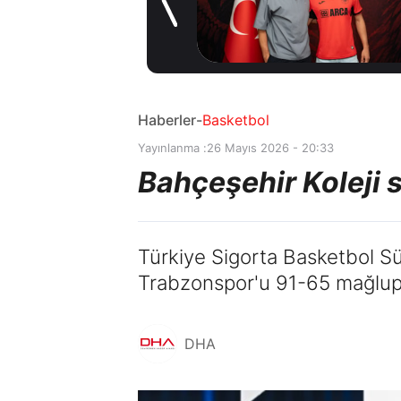
transferinde
4 saat önce
rotayı İngiltere’ye
çevirdi!
Haberler
-
Basketbol
Yayınlanma :
26 Mayıs 2026 - 20:33
Bahçeşehir Koleji 
Türkiye Sigorta Basketbol Süp
Trabzonspor'u 91-65 mağlup 
DHA