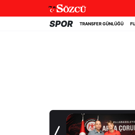
SPOR
TRANSFER GÜNLÜĞÜ
F
Transfer Günlüğü
Galatasaray sol
kanat