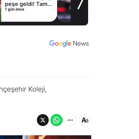
peşe geldi! Tam
1 gün önce
15 futbolcu
birden
hçeşehir Koleji,