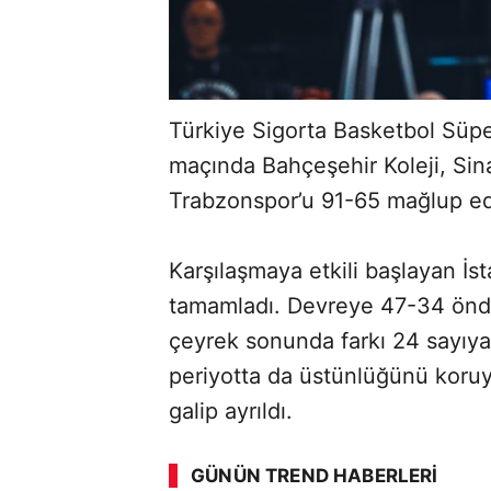
Türkiye Sigorta Basketbol Süper 
maçında Bahçeşehir Koleji, Si
Trabzonspor’u 91-65 mağlup ed
Karşılaşmaya etkili başlayan İs
tamamladı. Devreye 47-34 önde
çeyrek sonunda farkı 24 sayıya
periyotta da üstünlüğünü koruy
ABERİ OKU
➜
galip ayrıldı.
GÜNÜN TREND HABERLERI
00:02
/ 09:15