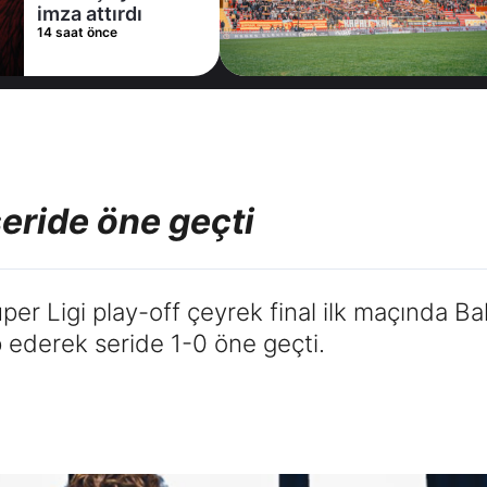
imza attırdı
14 saat önce
seride öne geçti
er Ligi play-off çeyrek final ilk maçında Ba
ederek seride 1-0 öne geçti.