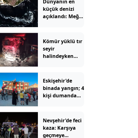
Dünyanın en
küçük denizi
açıklandı: Meğer
Türkiye'deymiş
Kömür yüklü tır
seyir
halindeyken
alev alev yandı
Eskişehir'de
binada yangın; 4
kişi dumandan
etkilendi
Nevşehir'de feci
kaza: Karşıya
geçmeye