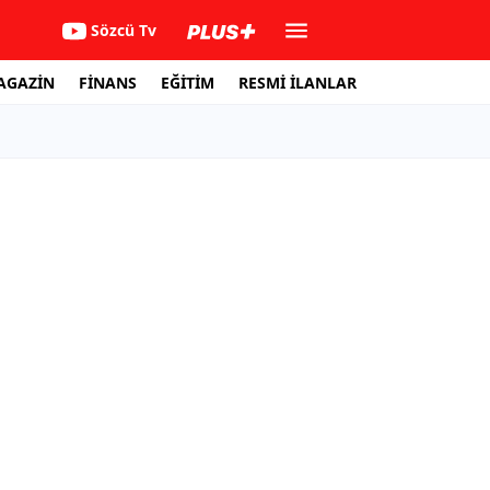
Sözcü Tv
AGAZİN
FİNANS
EĞİTİM
RESMİ İLANLAR