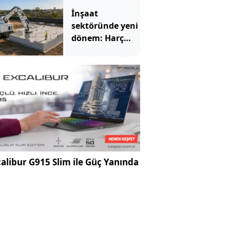
İnşaat
sektöründe yeni
dönem: Harç
kullanmıyor,
blokları tek tek
diziyor
alibur G915 Slim ile Güç Yanında