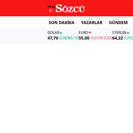
SON DAKİKA
YAZARLAR
GÜNDEM
DOLAR
EURO
STERLIN
47,70
55,00
64,22
0,08
(%0,16)
-0,01
(%-0,02)
0,05
(