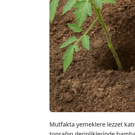
Bah
mal
ort
Mutfakta yemeklere lezzet katm
toprağın derinliklerinde bamba