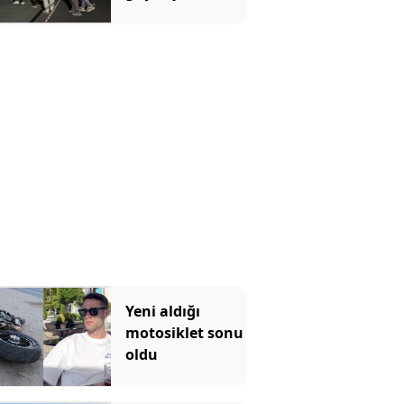
çalışırken
otomobil çarptı
Yeni aldığı
motosiklet sonu
oldu