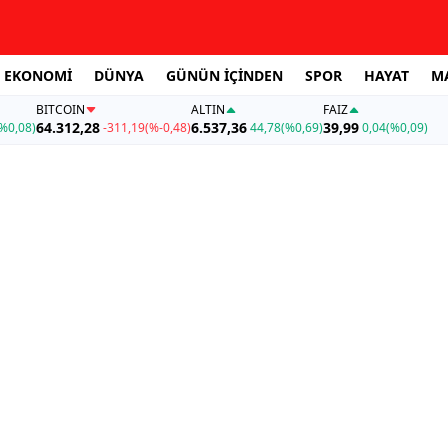
EKONOMİ
DÜNYA
GÜNÜN İÇİNDEN
SPOR
HAYAT
M
BITCOIN
ALTIN
FAİZ
64.312,28
6.537,36
39,99
%0,08)
-311,19
(%-0,48)
44,78
(%0,69)
0,04
(%0,09)