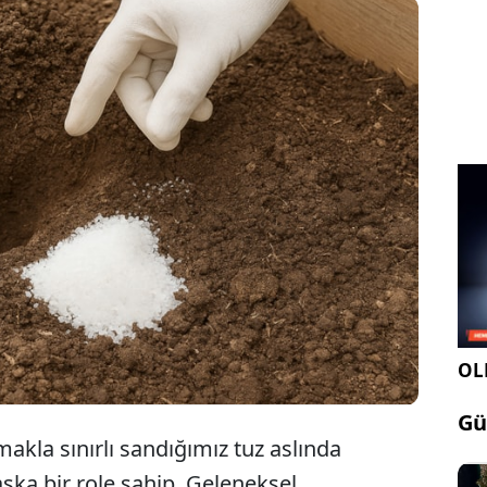
çenizin verimliliği mutfağınızda bulunan bir
zemeye bağlı. Bahçıvanların yıllardır sakladığı sır
aya çıktı, bir miktar dökmek yetiyor...
OLE
Gü
akla sınırlı sandığımız tuz aslında
şka bir role sahip. Geleneksel