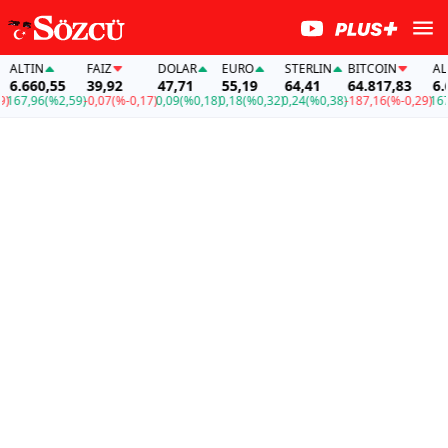
LTIN
FAİZ
DOLAR
EURO
STERLIN
BITCOIN
ALTIN
.660,55
39,92
47,71
55,19
64,41
64.817,83
6.660
7,96
(%2,59)
-0,07
(%-0,17)
0,09
(%0,18)
0,18
(%0,32)
0,24
(%0,38)
-187,16
(%-0,29)
167,96