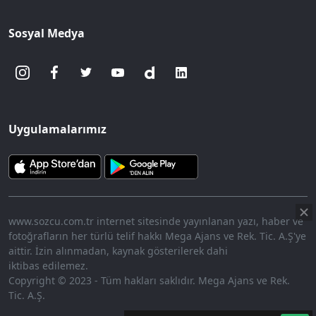
Sosyal Medya
Uygulamalarımız
www.sozcu.com.tr internet sitesinde yayınlanan yazı, haber ve
fotoğrafların her türlü telif hakkı Mega Ajans ve Rek. Tic. A.Ş'ye
aittir. İzin alınmadan, kaynak gösterilerek dahi
iktibas edilemez.
Copyright © 2023 - Tüm hakları saklıdır. Mega Ajans ve Rek.
Tic. A.Ş.
360p
Loaded
:
Sesi
7.91%
Aç