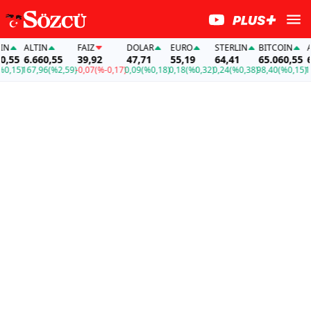
ALTIN
FAİZ
DOLAR
EURO
STERLIN
BITCOIN
ALT
55
6.660,55
39,92
47,71
55,19
64,41
65.060,55
6.6
,15)
167,96
(%2,59)
-0,07
(%-0,17)
0,09
(%0,18)
0,18
(%0,32)
0,24
(%0,38)
98,40
(%0,15)
167