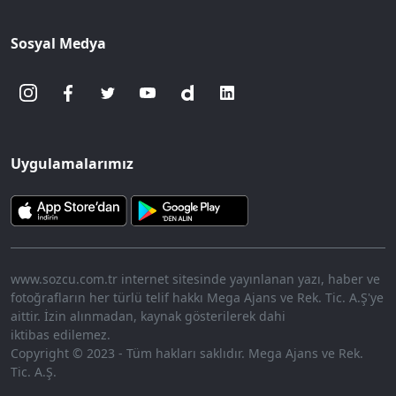
Sosyal Medya
Uygulamalarımız
www.sozcu.com.tr internet sitesinde yayınlanan yazı, haber ve
fotoğrafların her türlü telif hakkı Mega Ajans ve Rek. Tic. A.Ş'ye
aittir. İzin alınmadan, kaynak gösterilerek dahi
iktibas edilemez.
Copyright © 2023 - Tüm hakları saklıdır. Mega Ajans ve Rek.
Tic. A.Ş.