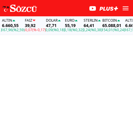
LTIN
FAİZ
DOLAR
EURO
STERLIN
BITCOIN
ALTIN
.660,55
39,92
47,71
55,19
64,41
65.088,01
6.660
67,96
(%2,59)
-0,07
(%-0,17)
0,09
(%0,18)
0,18
(%0,32)
0,24
(%0,38)
154,01
(%0,24)
167,96