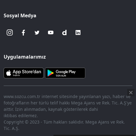
Sosyal Medya
Uygulamalarımız
www.sozcu.com.tr internet sitesinde yayınlanan yazı, haber ve
fotoğrafların her türlü telif hakkı Mega Ajans ve Rek. Tic. A.Ş'ye
aittir. İzin alınmadan, kaynak gösterilerek dahi
iktibas edilemez.
Copyright © 2023 - Tüm hakları saklıdır. Mega Ajans ve Rek.
Tic. A.Ş.
360p
Loaded
:
Sesi
7.91%
Aç