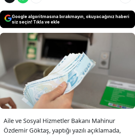
Google algoritmasına bırakmayın, okuyacağınız haberi
siz seçin! Tıkla ve ekle
Aile ve Sosyal Hizmetler Bakanı Mahinur
Özdemir Göktaş, mayıs ayına yönelik toplam
1 milyar 844 milyon lira tutarındaki Sosyal ve
Ekonomik Destek (SED) ödemesinin
hesaplara yatırıldığını bildirdi.
Aile ve Sosyal Hizmetler Bakanı Mahinur
Özdemir Göktaş, yaptığı yazılı açıklamada,