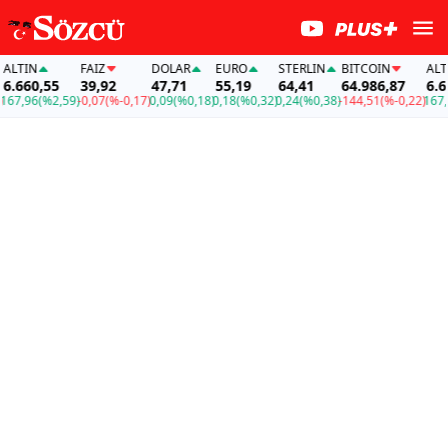
TIN
FAİZ
DOLAR
EURO
STERLIN
BITCOIN
ALTIN
660,55
39,92
47,71
55,19
64,41
64.986,87
6.660
7,96
(%2,59)
-0,07
(%-0,17)
0,09
(%0,18)
0,18
(%0,32)
0,24
(%0,38)
-144,51
(%-0,22)
167,96