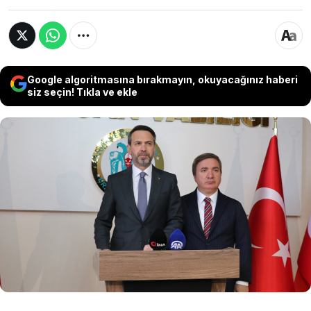
Google algoritmasına bırakmayın, okuyacağınız haberi
siz seçin! Tıkla ve ekle
Enerji ve Tabii Kaynaklar Bakanı Alparslan
Bayraktar, Erzincan'ın İliç ilçesindeki maden
sahasında toprak altında kalan 9 işçiyi arama
çalışmalarına ilişkin, "İnşallah hedefimiz,
bayrama kalmadan özellikle 9 ailemizin beklediği
arkadaşlarımızı bulmak. İnşallah netice
alacağımıza inanıyoruz" dedi.