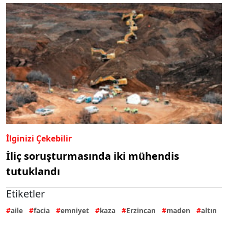
İlginizi Çekebilir
İliç soruşturmasında iki mühendis
tutuklandı
Etiketler
aile
facia
emniyet
kaza
Erzincan
maden
altın