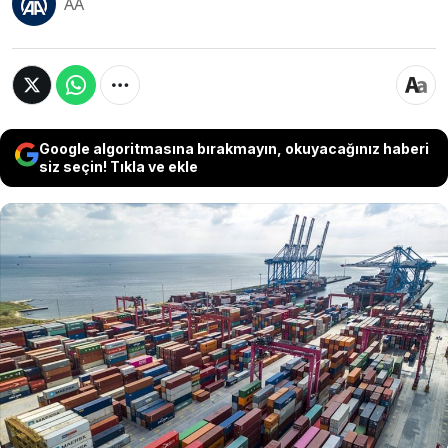
AA
Google algoritmasına bırakmayın, okuyacağınız haberi
siz seçin! Tıkla ve ekle
Ticaret Bakanı Ömer Bolat, küresel belirsizlikler,
zayıf dış talep ve bölgesel savaşlara rağmen
Türkiye’nin mal ve hizmet ihracatındaki artışın
devam ettiğini belirtti. Bolat, eylül ayında 22,6
milyar dolarla 'tüm zamanların en yüksek eylül
ihracatı'nın gerçekleştiğini açıkladı.