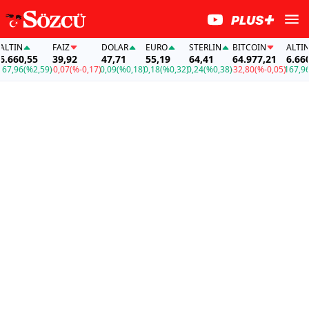
TIN
FAİZ
DOLAR
EURO
STERLIN
BITCOIN
ALTIN
660,55
39,92
47,71
55,19
64,41
64.977,21
6.660,5
,96
(%2,59)
-0,07
(%-0,17)
0,09
(%0,18)
0,18
(%0,32)
0,24
(%0,38)
-32,80
(%-0,05)
167,96
(%