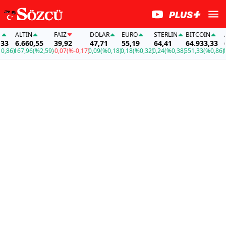
ALTIN
FAİZ
DOLAR
EURO
STERLIN
BITCOIN
AL
3
6.660,55
39,92
47,71
55,19
64,41
64.933,33
6.
86)
167,96
(%2,59)
-0,07
(%-0,17)
0,09
(%0,18)
0,18
(%0,32)
0,24
(%0,38)
551,33
(%0,86)
167