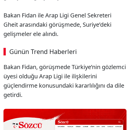
Bakan Fidan ile Arap Ligi Genel Sekreteri
Gheit arasındaki görüşmede, Suriye’deki
gelişmeler ele alındı.
Günün Trend Haberleri
00:02
/ 08:15
Bakan Fidan, görüşmede Türkiye’nin gözlemci
Sesi Aç
üyesi olduğu Arap Ligi ile ilişkilerini
güçlendirme konusundaki kararlılığını da dile
getirdi.