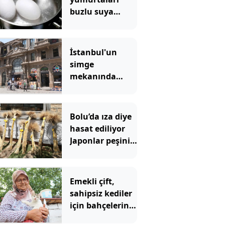
buzlu suya
batırmanın
doğru olup
olmadığı
İstanbul'un
soruldu, hepsi
simge
aynı şeyi söyledi
mekanında
tartışma
yaratan
görüntü
Bolu’da ıza diye
hasat ediliyor
Japonlar peşini
bırakmıyor
Emekli çift,
sahipsiz kediler
için bahçelerini
yuvaya