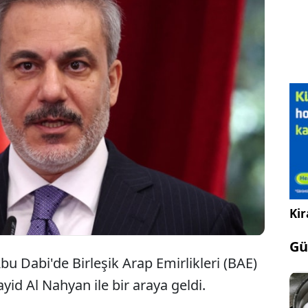
Dışişleri Bakanı Hakan Fidan, BAE
Dışişleri Bakanı Al Nahyan ile görüştü.
Kir
Gü
bu Dabi'de Birleşik Arap Emirlikleri (BAE)
ayid Al Nahyan ile bir araya geldi.