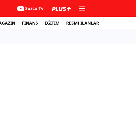
Sözcü Tv
AGAZİN
FİNANS
EĞİTİM
RESMİ İLANLAR