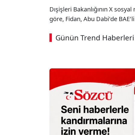
Dışişleri Bakanlığının X sosya
göre, Fidan, Abu Dabi'de BAE'l
ABERİ OKU
➜
Günün Trend Haberleri
00:02
/ 08:43