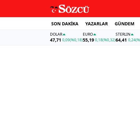
SON DAKİKA
YAZARLAR
GÜNDEM
DOLAR
EURO
STERLIN
47,71
55,19
64,41
0,09
(%0,18)
0,18
(%0,32)
0,24
(%