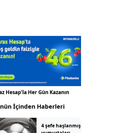
az Hesap’la Her Gün Kazanın
nün İçinden Haberleri
4 şefe haşlanmış
yumurtaları