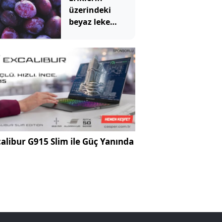
üzerindeki
beyaz leke
meğer bu
anlama
geliyormuş
alibur G915 Slim ile Güç Yanında