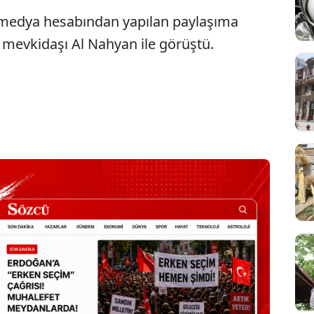
l medya hesabından yapılan paylaşıma
i mevkidaşı Al Nahyan ile görüştü.
Sesi Aç