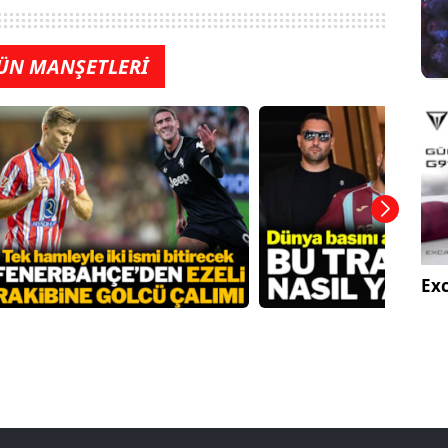
ÜN MANŞETLERİ
Exc