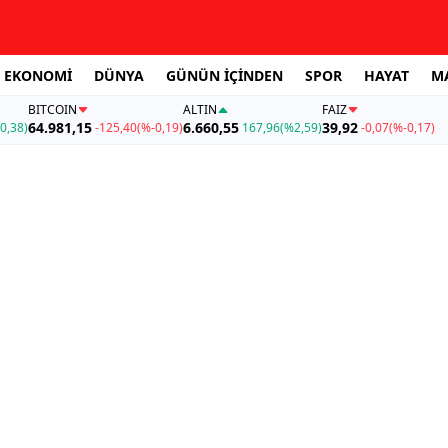
EKONOMİ
DÜNYA
GÜNÜN İÇİNDEN
SPOR
HAYAT
M
BITCOIN
ALTIN
FAİZ
64.981,15
6.660,55
39,92
0,38)
-125,40
(%-0,19)
167,96
(%2,59)
-0,07
(%-0,17)