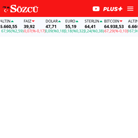
TIN
FAİZ
DOLAR
EURO
STERLIN
BITCOIN
ALTIN
660,55
39,92
47,71
55,19
64,41
64.938,53
6.660,
7,96
(%2,59)
-0,07
(%-0,17)
0,09
(%0,18)
0,18
(%0,32)
0,24
(%0,38)
-67,29
(%-0,10)
167,96
(