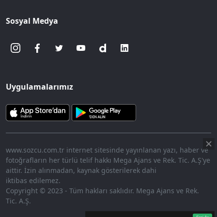
Sosyal Medya
Uygulamalarımız
www.sozcu.com.tr internet sitesinde yayınlanan yazı, haber ve
fotoğrafların her türlü telif hakkı Mega Ajans ve Rek. Tic. A.Ş'ye
aittir. İzin alınmadan, kaynak gösterilerek dahi
iktibas edilemez.
Copyright © 2023 - Tüm hakları saklıdır. Mega Ajans ve Rek.
Tic. A.Ş.
360p
Loaded
:
Sesi
7.73%
Aç