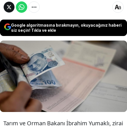
Google algoritmasına bırakmayın, okuyacağınız haberi
siz seçin! Tıkla ve ekle
Tarım ve Orman Bakanı İbrahim Yumaklı,
tarım sigortası olmayan ancak ÇKS’ye kayıtlı
üreticilere 1 milyar 723 milyon lira ek destek
sağlanacağını, toplam ödemenin 22 milyar
lirayı aştığını açıkladı.
Tarım ve Orman Bakanı İbrahim Yumaklı, zirai