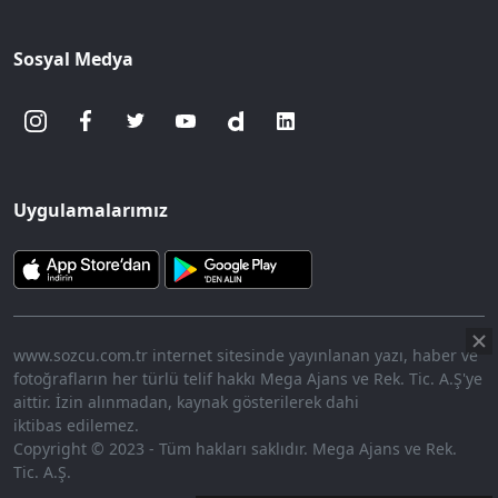
Sosyal Medya
Uygulamalarımız
www.sozcu.com.tr internet sitesinde yayınlanan yazı, haber ve
fotoğrafların her türlü telif hakkı Mega Ajans ve Rek. Tic. A.Ş'ye
aittir. İzin alınmadan, kaynak gösterilerek dahi
iktibas edilemez.
Copyright © 2023 - Tüm hakları saklıdır. Mega Ajans ve Rek.
Tic. A.Ş.
360p
Loaded
:
Sesi
9.92%
Aç