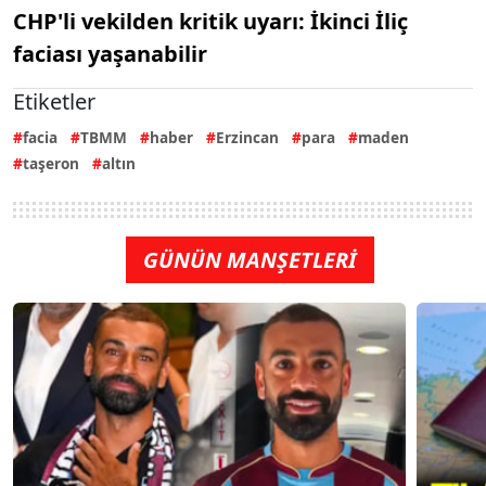
CHP'li vekilden kritik uyarı: İkinci İliç
faciası yaşanabilir
Etiketler
facia
TBMM
haber
Erzincan
para
maden
taşeron
altın
GÜNÜN MANŞETLERİ