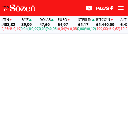
N
FAİZ
DOLAR
EURO
STERLIN
BITCOIN
ALTIN
3,82
39,99
47,60
54,97
64,17
64.440,00
6.483,8
6
(%-0,19)
0,04
(%0,09)
0,03
(%0,06)
-0,04
(%-0,08)
0,08
(%0,12)
-400,00
(%-0,62)
-12,26
(%-