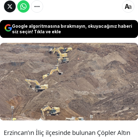
Google algoritmasına bırakmayın, okuyacağınız haberi
siz seçin! Tıkla ve ekle
Erzincan’ın İliç ilçesindeki Çöpler Altın
Madeni’nde 9 işçinin toprak altında kaldığı liç
kaymasıyla ilgili TBMM’de kurulan İliç Maden
Kazası Araştırma Komisyonu’nda, bugün
Çalışma ve Sosyal Güvenlik Bakanlığı yetkilileri
dinlendi.
Erzincan’ın İliç ilçesinde bulunan Çöpler Altın