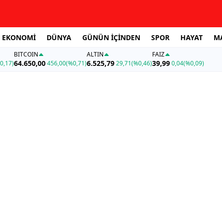
EKONOMİ
DÜNYA
GÜNÜN İÇİNDEN
SPOR
HAYAT
M
BITCOIN
ALTIN
FAİZ
64.650,00
6.525,79
39,99
0,17)
456,00
(%0,71)
29,71
(%0,46)
0,04
(%0,09)