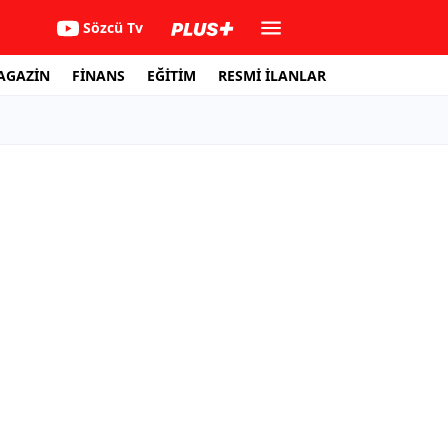
Sözcü Tv
AGAZİN
FİNANS
EĞİTİM
RESMİ İLANLAR