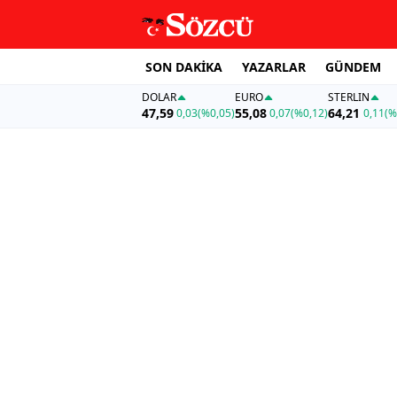
SON DAKİKA
YAZARLAR
GÜNDEM
DOLAR
EURO
STERLIN
47,59
55,08
64,21
0,03
(%0,05)
0,07
(%0,12)
0,11
(%