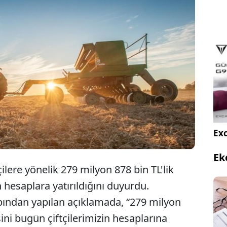
Tarım ve Orman Bakanlığı çiftçilere destek
kapsamında ödemelerin hesaplara yatırıldığını
duyurdu
Exc
Ek
ilere yönelik 279 milyon 878 bin TL'lik
esaplara yatırıldığını duyurdu.
ından yapılan açıklamada, “279 milyon
i bugün çiftçilerimizin hesaplarına