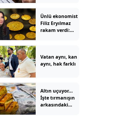
yeni dönem
başladı!
Ünlü ekonomist
Filiz Eryılmaz
rakam verdi:
İşte altının
geleceği seviye
Vatan aynı, kan
aynı, hak farklı
Altın uçuyor...
İşte tırmanışın
arkasındaki
neden...