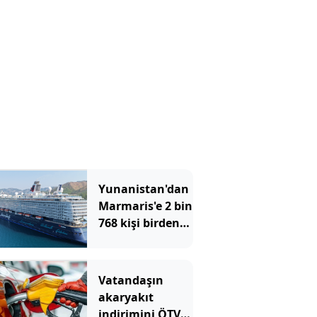
Yunanistan'dan
Marmaris'e 2 bin
768 kişi birden
akın etti
Vatandaşın
akaryakıt
indirimini ÖTV