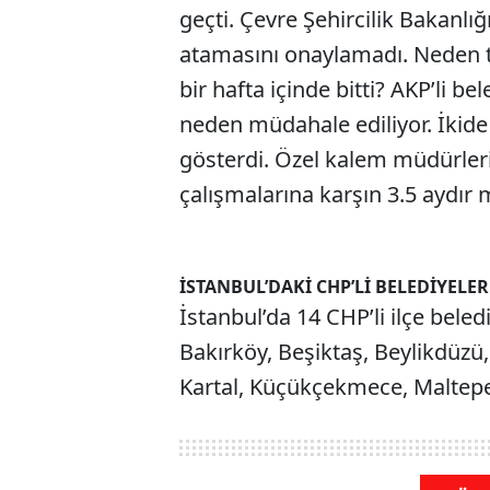
geçti. Çevre Şehircilik Bakanlı
atamasını onaylamadı. Neden t
bir hafta içinde bitti? AKP’li be
neden müdahale ediliyor. İkide 
gösterdi. Özel kalem müdürleri
çalışmalarına karşın 3.5 aydır 
İSTANBUL’DAKİ CHP’Lİ BELEDİYELER
İstanbul’da 14 CHP’li ilçe beledi
Bakırköy, Beşiktaş, Beylikdüz
Kartal, Küçükçekmece, Maltepe, 