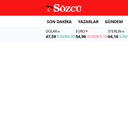
SON DAKİKA
YAZARLAR
GÜNDEM
DOLAR
EURO
STERLIN
47,59
54,96
64,16
0,03
(%0,05)
-0,05
(%-0,10)
0,06
(