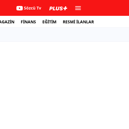
Sözcü Tv
AGAZİN
FİNANS
EĞİTİM
RESMİ İLANLAR