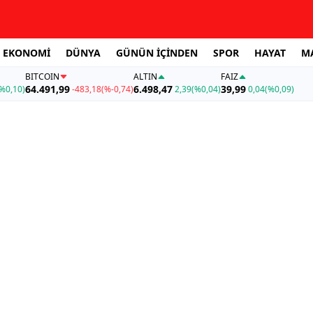
EKONOMİ
DÜNYA
GÜNÜN İÇİNDEN
SPOR
HAYAT
M
BITCOIN
ALTIN
FAİZ
64.491,99
6.498,47
39,99
%0,10)
-483,18
(%-0,74)
2,39
(%0,04)
0,04
(%0,09)